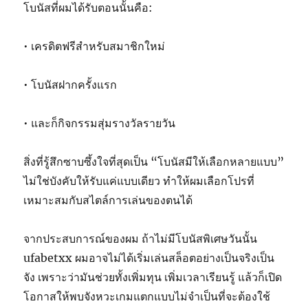
โบนัสที่ผมได้รับตอนนั้นคือ:
• เครดิตฟรีสำหรับสมาชิกใหม่
• โบนัสฝากครั้งแรก
• และก็กิจกรรมสุ่มรางวัลรายวัน
สิ่งที่รู้สึกซาบซึ้งใจที่สุดเป็น “โบนัสมีให้เลือกหลายแบบ”
ไม่ใช่บังคับให้รับแค่แบบเดียว ทำให้ผมเลือกโปรที่
เหมาะสมกับสไตล์การเล่นของตนได้
จากประสบการณ์ของผม ถ้าไม่มีโบนัสพิเศษวันนั้น
ufabetxx ผมอาจไม่ได้เริ่มเล่นสล็อตอย่างเป็นจริงเป็น
จัง เพราะว่ามันช่วยทั้งเพิ่มทุน เพิ่มเวลาเรียนรู้ แล้วก็เปิด
โอกาสให้พบจังหวะเกมแตกแบบไม่จำเป็นที่จะต้องใช้