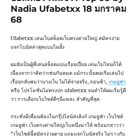
Nadia Ufabetxx 18 มกราคม
68
Ufabetxx เล่นเว็บสล็อตเว็บตรงค่ายใหญ่ สมัครง่าย
แจกโบนัสล่าสุดแบบไม่ยั้ง
ผมยังเป็นผู้ที่เล่นสล็อตแบบเรื่อยเปื่อย เล่นเว็บไหนก็ได้
เนื่องจากว่าคิดว่าเช่นกันหมด แม้กระนั้นพอเริ่มเล่นไป
เรื่อยกลับพบว่าบางเว็บ ไม่ได้จ่ายจริง, ถอนช้า,
เกมยูฟ่า
หรือ โปรโมชั่นไม่ตรงปก ufabetxx จนทำให้ผมเริ่มรู้ดี
ว่า การเลือกเว็บไซต์ดีๆนี่แหละ สำคัญที่สุด
กระทั่งมีเพื่อนพ้องในกรุ๊ปไลน์ส่งลิงก์ เกมยูฟ่า เว็บไซต์
เกมยูฟ่า เว็บตรงค่ายใหญ่เว็บหนึ่งมาให้ พร้อมกล่าวว่า
“เว็บไซต์นี้สมัครง่ายดาย แถมแจกโบนัสจริง ไม่ราวกับ