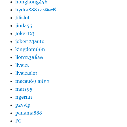
hongkong456
hydra888 เครดิตฟรี
Jilislot
jinda55
Joker123
joker123auto
kingdom66n
lion123สล็อต
live22
live22slot
macau69 สมัคร
mars95
ngernn
p2vvip
panama888
PG