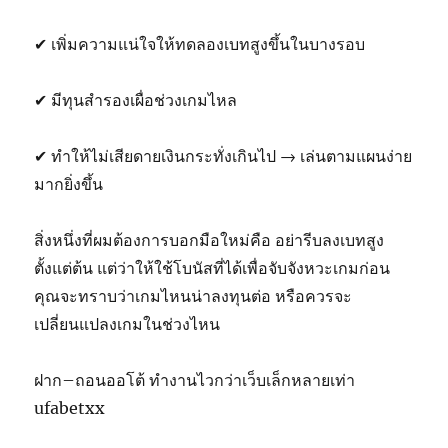
✔ เพิ่มความแน่ใจให้ทดลองเบทสูงขึ้นในบางรอบ
✔ มีทุนสำรองเผื่อช่วงเกมไหล
✔ ทำให้ไม่เสียดายเงินกระทั่งเกินไป → เล่นตามแผนง่าย
มากยิ่งขึ้น
สิ่งหนึ่งที่ผมต้องการบอกมือใหม่คือ อย่ารีบลงเบทสูง
ตั้งแต่ต้น แต่ว่าให้ใช้โบนัสที่ได้เพื่อจับจังหวะเกมก่อน
คุณจะทราบว่าเกมไหนน่าลงทุนต่อ หรือควรจะ
เปลี่ยนแปลงเกมในช่วงไหน
ฝาก–ถอนออโต้ ทำงานไวกว่าเว็บเล็กหลายเท่า
ufabetxx