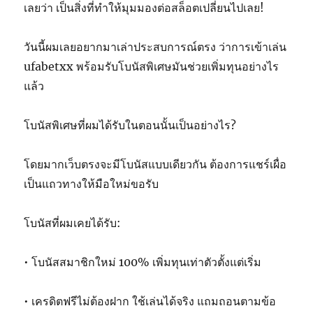
เลยว่า เป็นสิ่งที่ทำให้มุมมองต่อสล็อตเปลี่ยนไปเลย!
วันนี้ผมเลยอยากมาเล่าประสบการณ์ตรง ว่าการเข้าเล่น
ufabetxx พร้อมรับโบนัสพิเศษมันช่วยเพิ่มทุนอย่างไร
แล้ว
โบนัสพิเศษที่ผมได้รับในตอนนั้นเป็นอย่างไร?
โดยมากเว็บตรงจะมีโบนัสแบบเดียวกัน ต้องการแชร์เผื่อ
เป็นแถวทางให้มือใหม่ขอรับ
โบนัสที่ผมเคยได้รับ:
• โบนัสสมาชิกใหม่ 100% เพิ่มทุนเท่าตัวตั้งแต่เริ่ม
• เครดิตฟรีไม่ต้องฝาก ใช้เล่นได้จริง แถมถอนตามข้อ