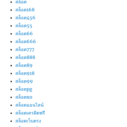
สล็อต
สล็อต168
สล็อต456
สล็อต55
สล็อต66
สล็อต666
สล็อต777
สล็อต888
สล็อต89
สล็อต918
สล็อต99
สล็อตpg
สล็อตxo
สล็อตออนไลน์
สล็อตเครดิตฟรี
สล็อตเว็บตรง