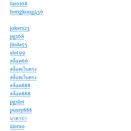
faro168
hongkong456
joker123
pg168
jinda55
slot99
สล็อต66
สล็อตเว็บตรง
สล็อตเว็บตรง
สล็อต888
สล็อต888
pgslot
pussy888
บาคาร่า
slotxo