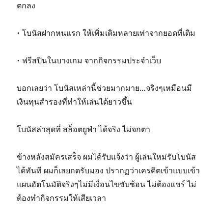
ตกลง
• โบนัสฝากหนแรก ให้เพิ่มเติมหลายเท่าจากยอดที่เติม
• ฟรีสปินในบางเกม จากกิจกรรมประจำเว็บ
บอกเลยว่า โบนัสเหล่านี้ช่วยมากมาย…จริงๆเหมือนมี
เงินทุนสำรองที่ทำให้เล่นได้ยาวขึ้น
โบนัสล่าสุดที่ สล็อตยูฟ่า ได้จริง ไม่จกตา
ข้างหลังสมัครเสร็จ ผมได้รับแจ้งว่า ผู้เล่นใหม่รับโบนัส
ได้ทันที ผมก็เลยกดรับมอง ปรากฏว่าเครดิตเข้าแบบเข้า
แผนอัตโนมัติจริงๆไม่มีเงื่อนไขซับซ้อน ไม่ต้องแชร์ ไม่
ต้องทำกิจกรรมให้เสียเวลา