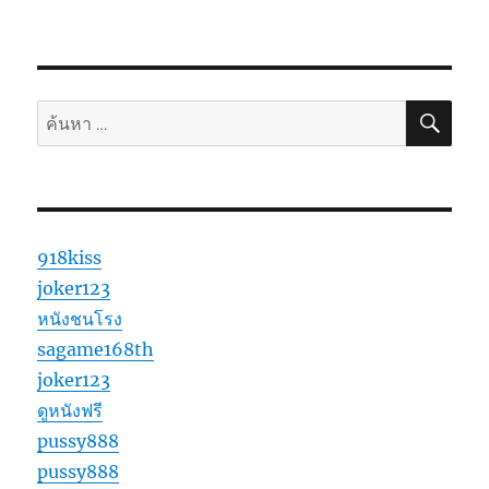
เมื่อ
หมู่
กำกับ
ค้นห
ค้นหา:
918kiss
joker123
หนังชนโรง
sagame168th
joker123
ดูหนังฟรี
pussy888
pussy888