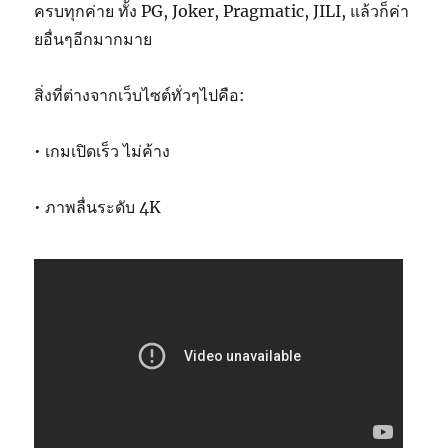
ครบทุกค่าย ทั้ง PG, Joker, Pragmatic, JILI, แล้วก็ค่า
ยอื่นๆอีกมากมาย
สิ่งที่ต่างจากเว็บไซต์ทั่วๆไปคือ:
• เกมเปิดเร็ว ไม่ค้าง
• ภาพลื่นระดับ 4K