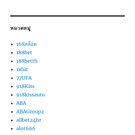
หมวดหมู่
168สล็อต
188bet
188betth
1xbit
77UFA
918Kiss
918kissauto
ABA
ABAGroup2
allbet24hr
alot666