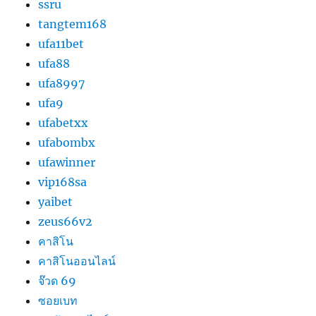
ssru
tangtem168
ufa11bet
ufa88
ufa8997
ufa9
ufabetxx
ufabombx
ufawinner
vip168sa
yaibet
zeus66v2
คาสิโน
คาสิโนออนไลน์
จ๊วด 69
ซอยเบท