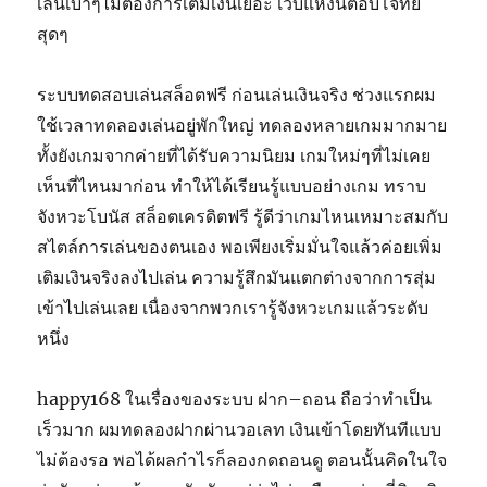
เล่นเบาๆไม่ต้องการเติมเงินเยอะ เว็บแห่งนี้ตอบโจทย์
สุดๆ
ระบบทดสอบเล่นสล็อตฟรี ก่อนเล่นเงินจริง ช่วงแรกผม
ใช้เวลาทดลองเล่นอยู่พักใหญ่ ทดลองหลายเกมมากมาย
ทั้งยังเกมจากค่ายที่ได้รับความนิยม เกมใหม่ๆที่ไม่เคย
เห็นที่ไหนมาก่อน ทำให้ได้เรียนรู้แบบอย่างเกม ทราบ
จังหวะโบนัส สล็อตเครดิตฟรี รู้ดีว่าเกมไหนเหมาะสมกับ
สไตล์การเล่นของตนเอง พอเพียงเริ่มมั่นใจแล้วค่อยเพิ่ม
เติมเงินจริงลงไปเล่น ความรู้สึกมันแตกต่างจากการสุ่ม
เข้าไปเล่นเลย เนื่องจากพวกเรารู้จังหวะเกมแล้วระดับ
หนึ่ง
happy168 ในเรื่องของระบบ ฝาก–ถอน ถือว่าทำเป็น
เร็วมาก ผมทดลองฝากผ่านวอเลท เงินเข้าโดยทันทีแบบ
ไม่ต้องรอ พอได้ผลกำไรก็ลองกดถอนดู ตอนนั้นคิดในใจ