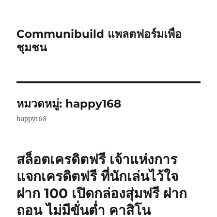
Communibuild แพลตฟอร์มเพื่อ
ชุมชน
หมวดหมู่:
happy168
happy168
สล็อตเครดิตฟรี เจ้าแห่งการ
แจกเครดิตฟรี ที่นักเล่นไว้ใจ
ฝาก 100 เปิดกล่องสุ่มฟรี ฝาก
ถอน ไม่มีขั่นต่ำ คาสิโน