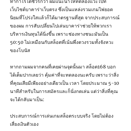
ทำกำไรได้ชัวร์กว่า ผมแนะนำให้ทดลองแวะไปที่
เว็บไซต์บาคาร่าเว็บตรง ซึ่งเป็นแหล่งรวมเกมไพ่ยอด
นิยมที่โปร่งใสแล้วก็ได้มาตรฐานที่สุด จากประสบการณ์
ของผม การสับเปลี่ยนไปเล่นบาคาร่าช่วยให้พวกเรา
บริหารเงินทุนได้นิ่งขึ้น เพราะช่องทางชนะมันเป็น
50:50 ไม่เหมือนกับสล็อตที่เน้นพึ่งดวงรวมทั้งจังหวะ
ของโบนัส
หากถามผมจากคนที่เคยผ่านจุดนั้นมา สล็อต168 บอก
ได้เต็มปากเลยว่า คุ้มค่าที่จะทดลองนะครับ เพราะว่าสิ่ง
ที่คุณเสียมีเพียงอย่างเดียวเป็น เวลา โดยประมาณ 5-10
นาทีสำหรับในการสมัครและก็นั่งกดเล่น แต่ว่าสิ่งที่คุณ
จะได้กลับมาเป็น:
ประสบการณ์การเล่นเกมสล็อตระบบจริง โดยไม่ต้อง
เสี่ยงเงินตัวเอง