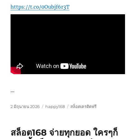
https://t.co/0Oubjf6r3T
…
เขียน
หมวด
ป้าย
2 มิถุนายน 2026
happy168
สล็อตเครดิตฟรี
เมื่อ
หมู่
กำกับ
สล็อต168 จ่ายทุกยอด ใครๆก็