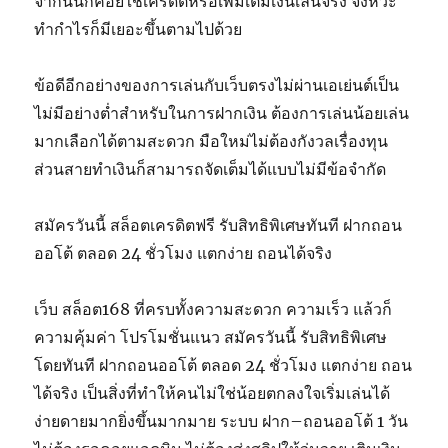
จากนั้นก็ค่อยใช้เครดิตหรือเพิ่มเติมเงินเล่นจริง จังหวะ
ทำกำไรก็มีเยอะขึ้นตามไปด้วย
ข้อดีอีกอย่างของการเล่นกับเว็บตรงไม่ผ่านเอเย่นต์เป็น
ไม่มีอย่างต่ำสำหรับในการฝากเงิน ต้องการเล่นน้อยเล่น
มากเลือกได้ตามสะดวก มือใหม่ไม่ต้องกังวลเรื่องทุน
ส่วนสายทำเงินก็สามารถจัดเต็มได้แบบไม่มีข้อจำกัด
สมัครวันนี้ สล็อตเครดิตฟรี รับสิทธิพิเศษทันที ฝากถอน
ออโต้ ตลอด 24 ชั่วโมง แตกง่าย ถอนได้จริง
เว็บ สล็อต168 ที่ครบทั้งความสะดวก ความเร็ว แล้วก็
ความคุ้มค่า โปรโมชั่นแนว สมัครวันนี้ รับสิทธิพิเศษ
โดยทันที ฝากถอนออโต้ ตลอด 24 ชั่วโมง แตกง่าย ถอน
ได้จริง เป็นสิ่งที่ทำให้คนไม่ใช่น้อยตกลงใจเริ่มเล่นได้
ง่ายดายมากยิ่งขึ้นมากมาย ระบบ ฝาก–ถอนออโต้ 1 วัน