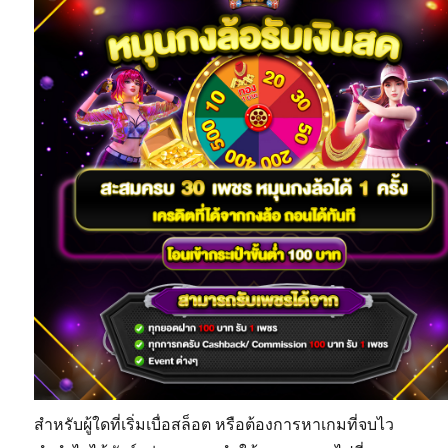
สำหรับผู้ใดที่เริ่มเบื่อสล็อต หรือต้องการหาเกมที่จบไว