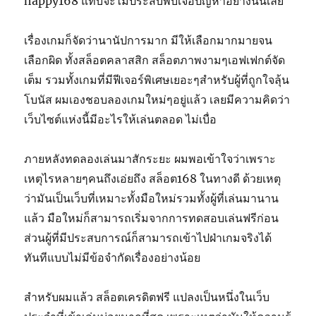
happy168 แทบจะไม่ประสบพบเจอปัญหาอย่างนั้นเลย
เรื่องเกมก็จัดว่านานัปการมาก มีให้เลือกมากมายจน
เลือกผิด ทั้งสล็อตคลาสสิก สล็อตภาพงามๆเอฟเฟกต์จัด
เต็ม รวมทั้งเกมที่มีฟีเจอร์พิเศษเยอะๆสำหรับผู้ที่ถูกใจลุ้น
โบนัส ผมเองชอบลองเกมใหม่ๆอยู่แล้ว เลยมีความคิดว่า
เว็บไซต์แห่งนี้มีอะไรให้เล่นตลอด ไม่เบื่อ
ภายหลังทดลองเล่นมาสักระยะ ผมพอเข้าใจว่าเพราะ
เหตุไรหลายๆคนถึงเอ่ยถึง สล็อต168 ในทางดี ด้วยเหตุ
ว่ามันเป็นเว็บที่เหมาะทั้งมือใหม่รวมทั้งผู้ที่เล่นมานาน
แล้ว มือใหม่ก็สามารถเริ่มจากการทดสอบเล่นฟรีก่อน
ส่วนผู้ที่มีประสบการณ์ก็สามารถเข้าไปฝ่าเกมจริงได้
ทันทีแบบไม่มีข้อจำกัดเรื่องอย่างน้อย
สำหรับผมแล้ว สล็อตเครดิตฟรี แปลงเป็นหนึ่งในเว็บ