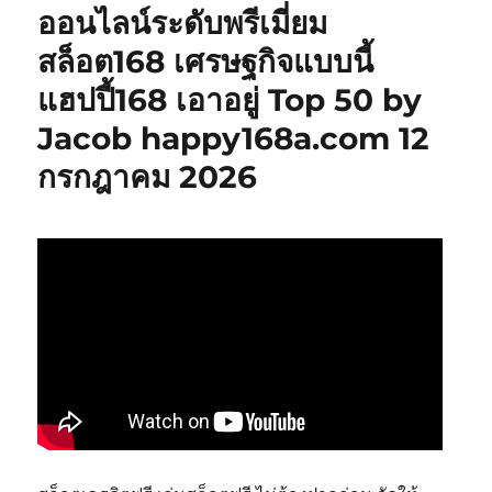
ออนไลน์ระดับพรีเมี่ยม
สล็อต168 เศรษฐกิจแบบนี้
แฮปปี้168 เอาอยู่ Top 50 by
Jacob happy168a.com 12
กรกฎาคม 2026