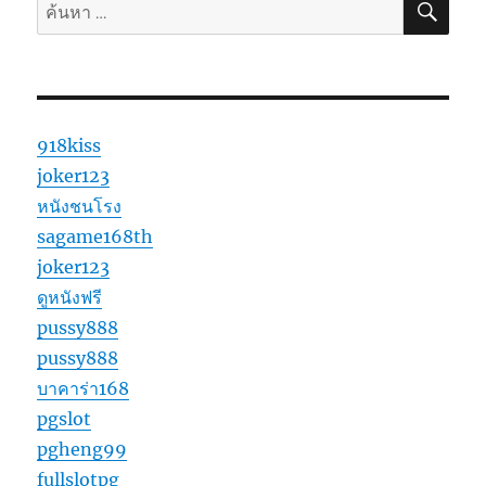
ค้นหา:
918kiss
joker123
หนังชนโรง
sagame168th
joker123
ดูหนังฟรี
pussy888
pussy888
บาคาร่า168
pgslot
pgheng99
fullslotpg