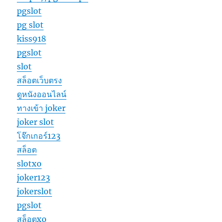
pgslot
pg slot
kiss918
pgslot
slot
สล็อตเว็บตรง
ดูหนังออนไลน์
ทางเข้า joker
joker slot
โจ๊กเกอร์123
สล็อต
slotxo
joker123
jokerslot
pgslot
สล็อตxo