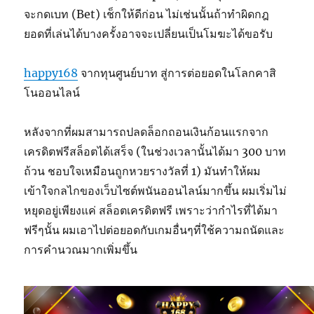
จะกดเบท (Bet) เช็กให้ดีก่อน ไม่เช่นนั้นถ้าทำผิดกฎ
ยอดที่เล่นได้บางครั้งอาจจะเปลี่ยนเป็นโมฆะได้ขอรับ
happy168
จากทุนศูนย์บาท สู่การต่อยอดในโลกคาสิ
โนออนไลน์
หลังจากที่ผมสามารถปลดล็อกถอนเงินก้อนแรกจาก
เครดิตฟรีสล็อตได้เสร็จ (ในช่วงเวลานั้นได้มา 300 บาท
ถ้วน ชอบใจเหมือนถูกหวยรางวัลที่ 1) มันทำให้ผม
เข้าใจกลไกของเว็บไซต์พนันออนไลน์มากขึ้น ผมเริ่มไม่
หยุดอยู่เพียงแค่ สล็อตเครดิตฟรี เพราะว่ากำไรที่ได้มา
ฟรีๆนั้น ผมเอาไปต่อยอดกับเกมอื่นๆที่ใช้ความถนัดและ
การคำนวณมากเพิ่มขึ้น