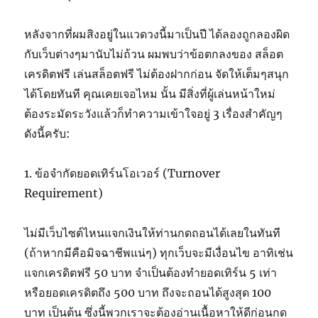
หลังจากที่ผมสิงอยู่ในแวดวงนี้มาเป็นปี ได้ลองถูกลองผิด
กับเว็บต่างๆมานับไม่ถ้วน ผมพบว่าข้อตกลงของ สล็อต
เครดิตฟรี เล่นสล็อตฟรี ไม่ต้องฝากก่อน จัดให้เต็มๆสนุก
ได้โดยทันที คุณเคยเจอไหม นั้น มีสิ่งที่ผู้เล่นหน้าใหม่
ต้องระมัดระวังแล้วก็ทำความเข้าใจอยู่ 3 เรื่องสำคัญๆ
ดังนี้ครับ:
1. ข้อจำกัดยอดเทิร์นโอเวอร์ (Turnover
Requirement)
ไม่มีเว็บไซต์ไหนแจกเงินให้ท่านกดถอนได้เลยในทันที
(ถ้าหากมีคือมิจฉาชีพแน่ๆ) ทุกเว็บจะมีเงื่อนไข อาทิเช่น
แจกเครดิตฟรี 50 บาท จำเป็นต้องทำยอดเทิร์น 5 เท่า
หรือยอดเครดิตถึง 500 บาท ถึงจะถอนได้สูงสุด 100
บาท เป็นต้น ซึ่งนี้พวกเราจะต้องอ่านเนื้อหาให้ดีก่อนกด