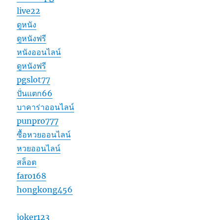
live22
ดูหนัง
ดูหนังฟรี
หนังออนไลน์
ดูหนังฟรี
pgslot77
ปั่นแตก66
บาคาร่าออนไลน์
punpro777
ซื้อหวยออนไลน์
หวยออนไลน์
สล็อต
faro168
hongkong456
joker123