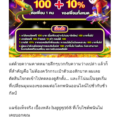
แต่ด้วยความคาดหมายลึกๆบวกกับความว่างเปล่า แล้วก็
ที่สำคัญคือ ไม่ต้องควักกระเป๋าตัวเองสักบาท ผมเลย
ตัดสินใจกดเข้าไปทดลองดูสักตั้ง… และก็โน่นเป็นจุดเริ่ม
ที่เปลี่ยนมุมมองของผมต่อโลกพนันออนไลน์ไปชั่วกับชั่ว
กัลป์
แฉข้อเท็จจริง เบื้องหลัง happy168 ที่เว็บไซต์พนันไม่
เคยบอกคุณ