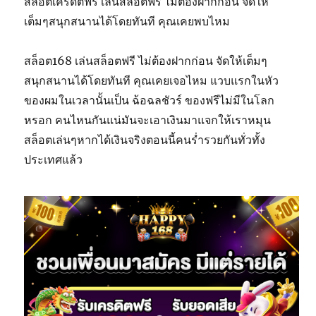
สล็อตเครดิตฟรี เล่นสล็อตฟรี ไม่ต้องฝากก่อน จัดให้
เต็มๆสนุกสนานได้โดยทันที คุณเคยพบไหม
สล็อต168 เล่นสล็อตฟรี ไม่ต้องฝากก่อน จัดให้เต็มๆ
สนุกสนานได้โดยทันที คุณเคยเจอไหม แวบแรกในหัว
ของผมในเวลานั้นเป็น ฉ้อฉลชัวร์ ของฟรีไม่มีในโลก
หรอก คนไหนกันแน่มันจะเอาเงินมาแจกให้เราหมุน
สล็อตเล่นๆหากได้เงินจริงตอนนี้คนร่ำรวยกันทั่วทั้ง
ประเทศแล้ว