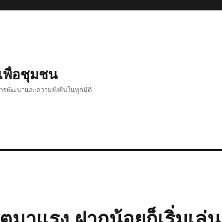
ื่อชุมชน
ารพัฒนาและความยั่งยืนในทุกมิติ
มาแรง ฝากน้อยก็เริ่มเล่น