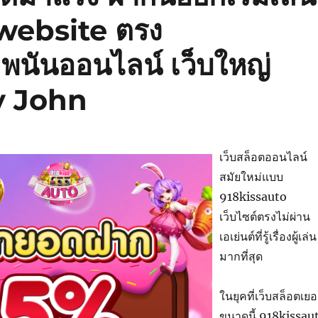
 website ตรง
นันออนไลน์ เว็บใหญ่
by John
เว็บสล็อตออนไลน์
สมัยใหม่แบบ
918kissauto
เว็บไซต์ตรงไม่ผ่าน
เอเย่นต์ที่รู้เรื่องผู้เล่น
มากที่สุด
ในยุคที่เว็บสล็อตเย
ขนาดนี้ 918kissau