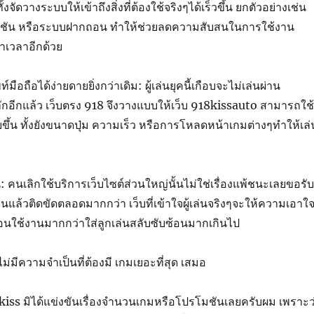
งจัดวางระบบให้เข้าถึงสิ่งที่ต้องใช้จริงๆได้เร็วขึ้น ยกตัวอย่างเช่น
มชัน หรือระบบฝากถอน ทำให้ช่วยลดความสับสนในการใช้งาน
่ำเวลาอีกด้วย
์มือถือได้ง่ายดายยิ่งกว่าเดิม: ผู้เล่นยุคนี้เกือบจะไม่เล่นผ่าน
ักอีกแล้ว เว็บตรง 918 จึงวางแบบให้เว็บ 918kissauto สามารถใช้
ยขึ้น ทั้งยังขนาดปุ่ม ความเร็ว หรือการโหลดหน้าเกมต่างๆทำให้เล่
น: คนเลิกใช้บริการเว็บไซต์ส่วนใหญ่นั้นไม่ใช่เรื่องแพ้ชนะเลยขอรับ
นแล้วติดขัดตลอดมากกว่า เว็บที่เข้าใจผู้เล่นจริงๆจะให้ความเอาใ
นใช้งานมากกว่าใส่ลูกเล่นสลับซับซ้อนมากเกินไป
ไม่มีความจำเป็นที่ต้องมี เกมเยอะที่สุด เสมอ
kiss มิได้แข่งขันเรื่องจำนวนเกมหรือโปรโมชันเลยครับผม เพราะว