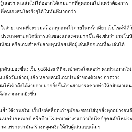
จะรู้เลยว่า คนเล่นไม่ได้อยากได้เกมมากที่สุดเสมอไป แต่ว่าต้องการ
เกมที่ตนเองสนใจจริงๆได้ในทันทีมากกว่า
าใจง่าย: แทนที่จะรวมสล็อตทุกเกมไว้ภายในหน้าเดียว เว็บไซต์ที่ดีก
ประเภทตามสไตล์การเล่นของแต่ละคนมากขึ้น ดังเช่นว่า เกมโบน
มนิยม หรือเกมสำหรับสายทุนน้อย เพื่อผู้เล่นเลือกเกมที่จะเล่นได้
ถูกดันเยอะขึ้น: เว็บ 918kiss ที่ดีจะเข้าดวงใจเลยว่า คนส่วนมากไม่
วันแล้ววันเล่าอยู่แล้ว หลายคนมีเกมประจำของตัวเอง การวาง
ให้เข้าถึงได้ง่ายดายมากยิ่งขึ้นก็จะสามารถช่วยทำให้กลับมาเล่น
้สะดวกมากยิ่งขึ้น
ิ่มย้ำใช้งานจริง: เว็บไซต์สล็อตเก่าๆมักจะชอบใส่ทุกสิ่งทุกอย่างจนถ
เนอร์ เอฟเฟกต์ หรือป้ายโฆษณาต่างๆแต่ว่าเว็บไซต์ยุคสมัยใหม่จ
ขาด เพราะว่ามันสร้างหงุดหงิดให้กับผู้เล่นแบบเต็มๆ