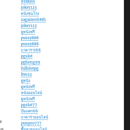
918kiss
joker123
หนังชนโรง
sagame168th
joker123
ดูหนังฟรี
pussy888
pussy888
บาคาร่า168
pgslot
pgheng99
fullslotpg
live22
ดูหนัง
ดูหนังฟรี
หนังออนไลน์
ดูหนังฟรี
pgslot77
ปั่นแตก66
บาคาร่าออนไลน์
อะ
punpro777
to
ซื้อหวยออนไลน์