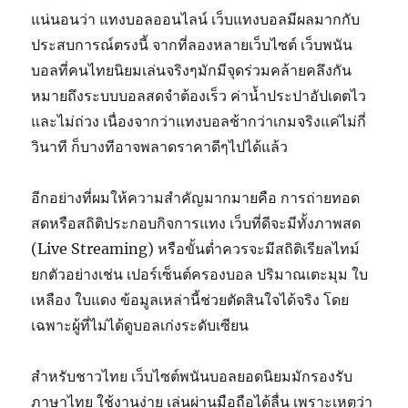
แน่นอนว่า แทงบอลออนไลน์ เว็บแทงบอลมีผลมากกับ
ประสบการณ์ตรงนี้ จากที่ลองหลายเว็บไซต์ เว็บพนัน
บอลที่คนไทยนิยมเล่นจริงๆมักมีจุดร่วมคล้ายคลึงกัน
หมายถึงระบบบอลสดจำต้องเร็ว ค่าน้ำประปาอัปเดตไว
และไม่ถ่วง เนื่องจากว่าแทงบอลช้ากว่าเกมจริงแค่ไม่กี่
วินาที ก็บางทีอาจพลาดราคาดีๆไปได้แล้ว
อีกอย่างที่ผมให้ความสำคัญมากมายคือ การถ่ายทอด
สดหรือสถิติประกอบกิจการแทง เว็บที่ดีจะมีทั้งภาพสด
(Live Streaming) หรือขั้นต่ำควรจะมีสถิติเรียลไทม์
ยกตัวอย่างเช่น เปอร์เซ็นต์ครองบอล ปริมาณเตะมุม ใบ
เหลือง ใบแดง ข้อมูลเหล่านี้ช่วยตัดสินใจได้จริง โดย
เฉพาะผู้ที่ไม่ได้ดูบอลเก่งระดับเซียน
สำหรับชาวไทย เว็บไซต์พนันบอลยอดนิยมมักรองรับ
ภาษาไทย ใช้งานง่าย เล่นผ่านมือถือได้ลื่น เพราะเหตุว่า