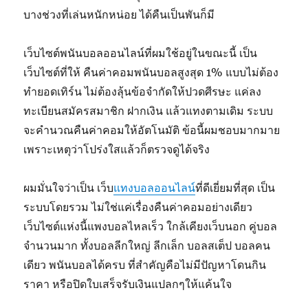
บางช่วงที่เล่นหนักหน่อย ได้คืนเป็นพันก็มี
เว็บไซต์พนันบอลออนไลน์ที่ผมใช้อยู่ในขณะนี้ เป็น
เว็บไซต์ที่ให้ คืนค่าคอมพนันบอลสูงสุด 1% แบบไม่ต้อง
ทำยอดเทิร์น ไม่ต้องลุ้นข้อจำกัดให้ปวดศีรษะ แค่ลง
ทะเบียนสมัครสมาชิก ฝากเงิน แล้วแทงตามเดิม ระบบ
จะคำนวณคืนค่าคอมให้อัตโนมัติ ข้อนี้ผมชอบมากมาย
เพราะเหตุว่าโปร่งใสแล้วก็ตรวจดูได้จริง
ผมมั่นใจว่าเป็น เว็บ
แทงบอลออนไลน์
ที่ดีเยี่ยมที่สุด เป็น
ระบบโดยรวม ไม่ใช่แค่เรื่องคืนค่าคอมอย่างเดียว
เว็บไซต์แห่งนี้แพงบอลไหลเร็ว ใกล้เคียงเว็บนอก คู่บอล
จำนวนมาก ทั้งบอลลีกใหญ่ ลีกเล็ก บอลสเต็ป บอลคน
เดียว พนันบอลได้ครบ ที่สำคัญคือไม่มีปัญหาโดนกิน
ราคา หรือปิดใบเสร็จรับเงินแปลกๆให้แค้นใจ