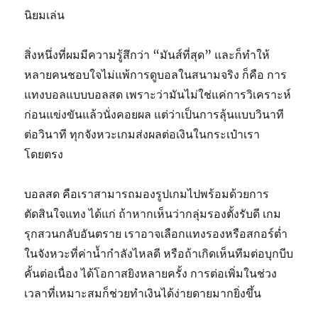
นิยมเล่น
สิ่งหนึ่งที่ผมมีความรู้สึกว่า “มันส์ที่สุด” และก็ทำให้
หลายคนชอบใจไม่แพ้การดูบอลในสนามจริง ก็คือ การ
แทงบอลแบบบอลสด เพราะว่ามันไม่ใช่แค่การวิเคราะห์
ก่อนแข่งขันแล้วนั่งคอยผล แต่ว่าเป็นการลุ้นแบบวินาที
ต่อวินาที ทุกจังหวะเกมส่งผลต่อเงินในกระเป๋าเรา
โดยตรง
บอลสด คือเราสามารถมองรูปเกมไปพร้อมด้วยการ
ตัดสินใจแทง ได้แก่ ถ้าหากเห็นว่ากลุ่มรองตั้งรับดี เกม
รุกสวนกลับอันตราย เราอาจเลือกแทงรองหรือสกอร์ต่ำ
ในจังหวะที่ค่าน้ำกำลังไหลดี หรือถ้าเกิดเห็นทีมต่อบุกบีบ
คั้นต่อเนื่อง ได้โอกาสยิงหลายครั้ง การต่อเพิ่มในช่วง
เวลาที่เหมาะสมก็ช่วยทำเงินได้ง่ายดายมากยิ่งขึ้น