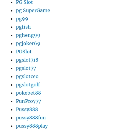
PG Slot
pg SuperGame
pg99
pgfish
pgheng99
pgjoker69
PGSlot
pgslot718
pgslot77
pgslotceo
pgslotgolf
pokebet88
PunPro777
Pussy888
pussy888fun
pussy888play