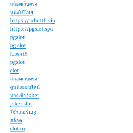
สล็อตเว็บตรง
หนังโป๊ไทย
https://1xbetth.vip
https://pgslot.spa
pgslot
pg slot
kiss918
pgslot
slot
สล็อตเว็บตรง
ดูหนังออนไลน์
ทางเข้า joker
joker slot
โจ๊กเกอร์123
สล็อต
slotxo