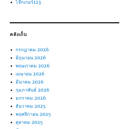
โจ๊กเกอร์123
คลังเก็บ
กรกฎาคม 2026
มิถุนายน 2026
พฤษภาคม 2026
เมษายน 2026
มีนาคม 2026
กุมภาพันธ์ 2026
มกราคม 2026
ธันวาคม 2025
พฤศจิกายน 2025
ตุลาคม 2025