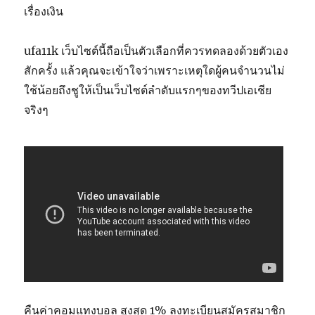
เรื่องเงิน
ufa11k เว็บไซต์นี้ถือเป็นตัวเลือกที่ควรทดลองด้วยตัวเอง
สักครั้ง แล้วคุณจะเข้าใจว่าเพราะเหตุใดผู้คนจำนวนไม่
ใช้น้อยถึงชูให้เป็นเว็บไซต์ลำดับแรกๆของทวีปเอเชีย
จริงๆ
คืนค่าคอมแทงบอล สูงสุด 1% ลงทะเบียนสมัครสมาชิก