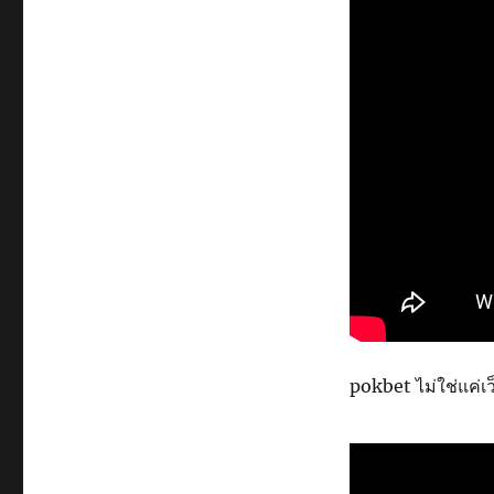
pokbet ไม่ใช่แค่เ