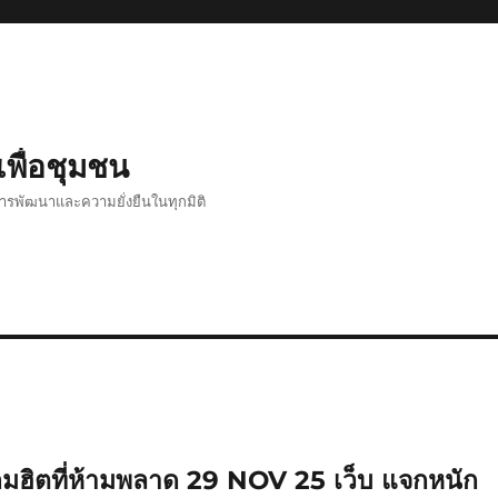
ื่อชุมชน
ารพัฒนาและความยั่งยืนในทุกมิติ
มฮิตที่ห้ามพลาด 29 NOV 25 เว็บ แจกหนัก