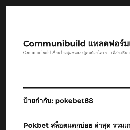
Communibuild แพลตฟอร์มเพ
Communibuild เชื่อมโยงชุมชนและผู้คนด้วยโครงการที่ส่งเสริมก
ป้ายกำกับ:
pokebet88
Pokbet สล็อตแตกบ่อย ล่าสุด รวมเก