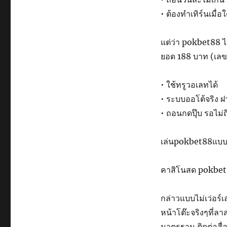
• ต้องทำเทิร์นเมื่
แต่ว่า pokbet88 ไ
ยอด 188 บาท (เลข
• ใช้ทรูวอเลทได้
• ระบบออโต้จริง ฝา
• ถอนกดปุ๊บ รอไม่ถ
เล่นpokbet88แบบไ
คาสิโนสด pokbet 
กล่าวแบบไม่เว่อร์
หน้าโต๊ะจริงๆที่ลาส
มาตรฐาน ติดต่อสื่