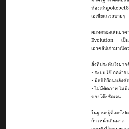
ห้องเล่นpokebet8
เอเชียแนวสบายๆ
ผมทดลองเล่นบาค
Evolution — เป็นพ
เอาคลิปเก่ามาเปิด
สิ่งที่ประทับใจมาก
• ระบบ UI กดง่าย 
• มีสถิติย้อนหลังช
• ไม่มีตัดภาพ ไม่ม
ของโต๊ะชัดเจน
ในฐานะผู้ที่เคยไป
ก้าวหน้าเกินคาด
แถมยังได้บรรยากาศ