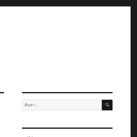
ค้นหา
ค้นหา: