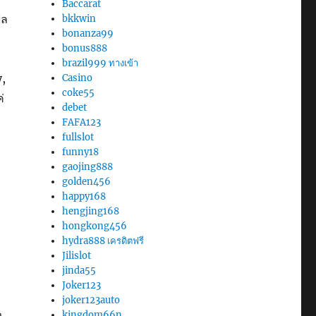
Baccarat
ีล
bkkwin
bonanza99
bonus888
brazil999 ทางเข้า
y,
Casino
coke55
่
debet
FAFA123
fullslot
funny18
gaojing888
golden456
happy168
hengjing168
hongkong456
hydra888 เครดิตฟรี
Jilislot
jinda55
Joker123
joker123auto
ง
kingdom66n