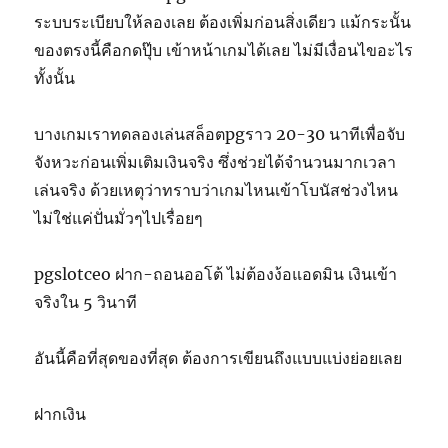
ระบบระเบียบให้ลองเลย ต้องเพิ่มก่อนสิ่งเดียว แม้กระนั้น
ของตรงนี้คือกดปุ๊บ เข้าหน้าเกมได้เลย ไม่มีเงื่อนไขอะไร
ทั้งนั้น
บางเกมเราทดลองเล่นสล็อตpgราว 20-30 นาทีเพื่อจับ
จังหวะก่อนเพิ่มเติมเงินจริง ซึ่งช่วยได้จำนวนมากเวลา
เล่นจริง ด้วยเหตุว่าทราบว่าเกมไหนเข้าโบนัสช่วงไหน
ไม่ใช่แค่ปั่นมั่วๆไปเรื่อยๆ
pgslotceo ฝาก-ถอนออโต้ ไม่ต้องง้อแอดมิน เงินเข้า
จริงใน 5 วินาที
อันนี้คือที่สุดของที่สุด ต้องการเขียนถึงแบบแบ่งย่อยเลย
ฝากเงิน