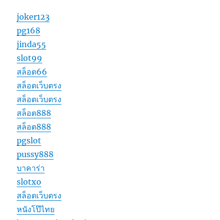
joker123
pg168
jinda55
slot99
สล็อต66
สล็อตเว็บตรง
สล็อตเว็บตรง
สล็อต888
สล็อต888
pgslot
pussy888
บาคาร่า
slotxo
สล็อตเว็บตรง
หนังโป๊ไทย