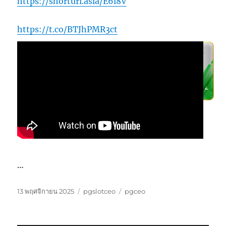
https://shorturl.asia/E6i8V
https://t.co/BTJhPMR3ct
…
เขียน
หมวด
ป้าย
13 พฤศจิกายน 2025
pgslotceo
pgceo
เมื่อ
หมู่
กำกับ