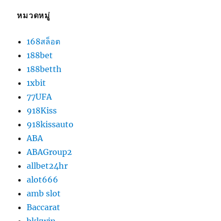
หมวดหมู่
168สล็อต
188bet
188betth
1xbit
77UFA
918Kiss
918kissauto
ABA
ABAGroup2
allbet24hr
alot666
amb slot
Baccarat
bkkwin