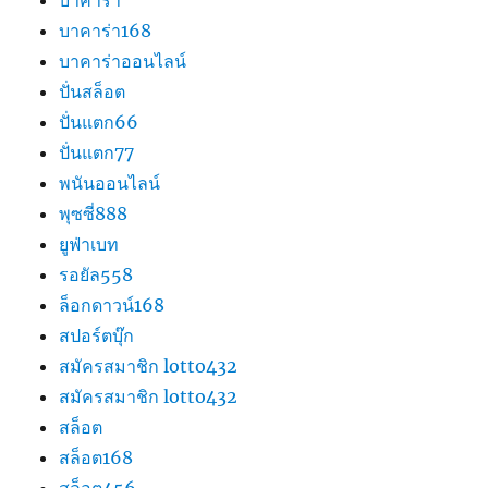
บาคาร่า168
บาคาร่าออนไลน์
ปั่นสล็อต
ปั่นแตก66
ปั่นแตก77
พนันออนไลน์
พุซซี่888
ยูฟ่าเบท
รอยัล558
ล็อกดาวน์168
สปอร์ตบุ๊ก
สมัครสมาชิก lotto432
สมัครสมาชิก lotto432
สล็อต
สล็อต168
สล็อต456