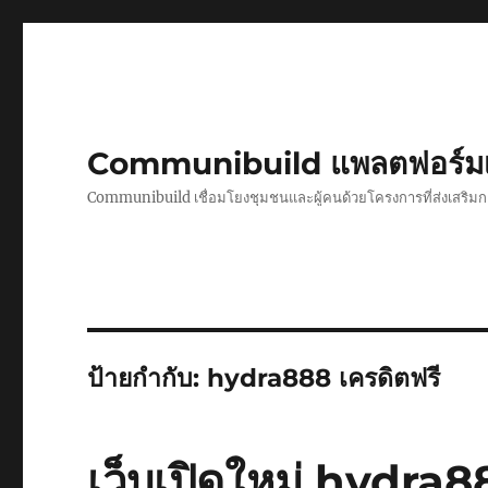
Communibuild แพลตฟอร์มเพ
Communibuild เชื่อมโยงชุมชนและผู้คนด้วยโครงการที่ส่งเสริมก
ป้ายกำกับ:
hydra888 เครดิตฟรี
เว็บเปิดใหม่ hydra8