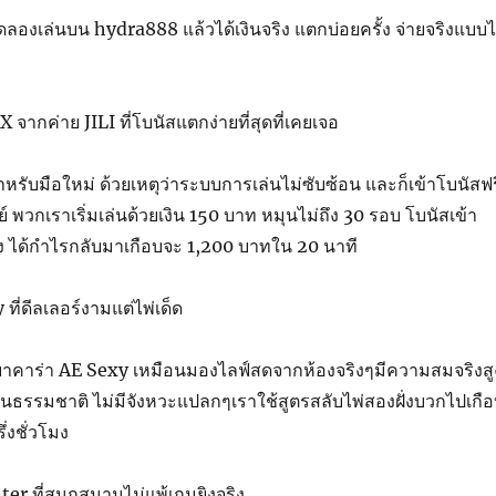
ดลองเล่นบน hydra888 แล้วได้เงินจริง แตกบ่อยครั้ง จ่ายจริงแบบไ
จากค่าย JILI ที่โบนัสแตกง่ายที่สุดที่เคยเจอ
รับมือใหม่ ด้วยเหตุว่าระบบการเล่นไม่ซับซ้อน และก็เข้าโบนัสฟร
 พวกเราเริ่มเล่นด้วยเงิน 150 บาท หมุนไม่ถึง 30 รอบ โบนัสเข้า
ง ได้กำไรกลับมาเกือบจะ 1,200 บาทใน 20 นาที
ที่ดีลเลอร์งามแต่ไพ่เด็ด
คาร่า AE Sexy เหมือนมองไลฟ์สดจากห้องจริงๆมีความสมจริงสู
็นธรรมชาติ ไม่มีจังหวะแปลกๆเราใช้สูตรสลับไพ่สองฝั่งบวกไปเกื
่งชั่วโมง
ter ที่สนุกสนานไม่แพ้เกมยิงจริง