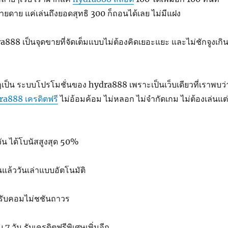
ายดาย แค่เล่นถึงยอดสุทธิ 300 ก็ถอนได้เลย ไม่มีแฝง
888 เป็นจุดขายที่จัดเต็มแบบไม่ต้องคิดเยอะแยะ และไม่ชักจูงเกิ
ิงๆเป็น ระบบโปรโมชั่นของ hydra888 เพราะเป็นเว็บเดียวที่เราพบว่
ra888 เครดิตฟรี
ไม่อ้อมค้อม ไม่หลอก ไม่จำกัดเกม ไม่ต้องเล่นแต่
น ได้โบนัสสูงสุด 50%
นแล้ววันเล่าแบบอัตโนมัติ
 รับคอมไม่ชชันถาวร
 วัน รับเครดิตฟรีพิเศษเพิ่มอีก