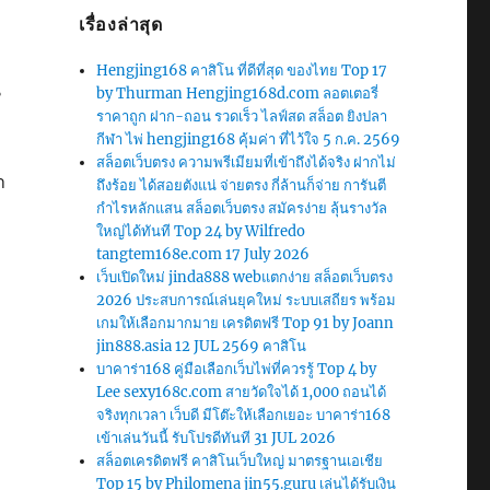
เรื่องล่าสุด
Hengjing168 คาสิโน ที่ดีที่สุด ของไทย Top 17
น
by Thurman Hengjing168d.com ลอตเตอรี่
ราคาถูก ฝาก-ถอน รวดเร็ว ไลฟ์สด สล็อต ยิงปลา
กีฬา ไพ่ hengjing168 คุ้มค่า ที่ไว้ใจ 5 ก.ค. 2569
สล็อตเว็บตรง ความพรีเมียมที่เข้าถึงได้จริง ฝากไม่
า
ถึงร้อย ได้สอยตังแน่ จ่ายตรง กี่ล้านก็จ่าย การันตี
กำไรหลักแสน สล็อตเว็บตรง สมัครง่าย ลุ้นรางวัล
ใหญ่ได้ทันที Top 24 by Wilfredo
tangtem168e.com 17 July 2026
เว็บเปิดใหม่ jinda888 webแตกง่าย สล็อตเว็บตรง
2026 ประสบการณ์เล่นยุคใหม่ ระบบเสถียร พร้อม
เกมให้เลือกมากมาย เครดิตฟรี Top 91 by Joann
jin888.asia 12 JUL 2569 คาสิโน
บาคาร่า168 คู่มือเลือกเว็บไพ่ที่ควรรู้ Top 4 by
Lee sexy168c.com สายวัดใจได้ 1,000 ถอนได้
จริงทุกเวลา เว็บดี มีโต๊ะให้เลือกเยอะ บาคาร่า168
เข้าเล่นวันนี้ รับโปรดีทันที 31 JUL 2026
สล็อตเครดิตฟรี คาสิโนเว็บใหญ่ มาตรฐานเอเชีย
Top 15 by Philomena jin55.guru เล่นได้รับเงิน