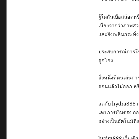
ผู้ใดกันเบื่อสล็อ
เนื่องจากว่าภาพสว
และยิงเพลินกระทั่
ประสบการณ์การใช้งา
ถูกโกง
สิ่งหนึ่งที่คนเล่น
ถอนแล้วไม่ออก หรือ
แต่กับ hydra888 เ
เลย การเงินตรง ถอน
อย่างเป็นอัตโนมัต
hydra888 เว็บเดียว