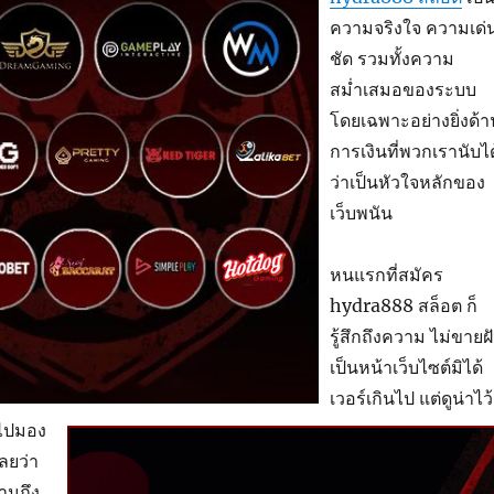
ความจริงใจ ความเด่
ชัด รวมทั้งความ
สม่ำเสมอของระบบ
โดยเฉพาะอย่างยิ่งด้า
การเงินที่พวกเรานับได
ว่าเป็นหัวใจหลักของ
เว็บพนัน
หนแรกที่สมัคร
hydra888 สล็อต ก็
รู้สึกถึงความ ไม่ขายฝ
เป็นหน้าเว็บไซต์มิได้
เวอร์เกินไป แต่ดูน่าไว้
าไปมอง
เลยว่า
านถึง