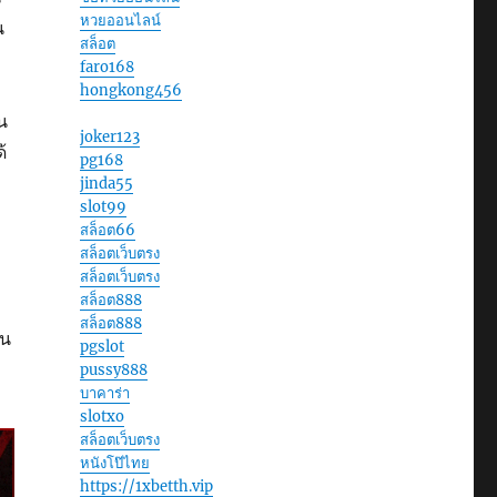
หวยออนไลน์
น
สล็อต
faro168
hongkong456
น
joker123
้
pg168
jinda55
slot99
สล็อต66
สล็อตเว็บตรง
สล็อตเว็บตรง
สล็อต888
สล็อต888
ัน
pgslot
pussy888
บาคาร่า
slotxo
สล็อตเว็บตรง
หนังโป๊ไทย
https://1xbetth.vip