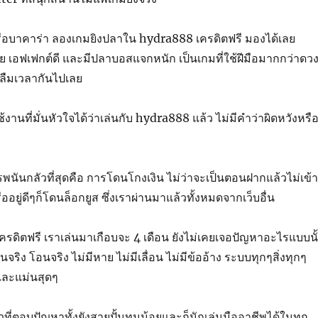
ตหรือบาคาร่า ลองเกมยิงปลาใน hydra888 เครดิตฟรี มองได้เลย
ย เอฟเฟกต์ดี และมีปลาบอสแจกหนัก เป็นเกมที่ใช้ฝีมือมากกว่าดว
งลืมเวลากันไปเลย
นที่มั่นหัวใจได้ว่าเล่นกับ hydra888 แล้ว ไม่มีคำว่าผิดหวังหรื
การพนันกลัวที่สุดคือ การโดนโกงเงิน ไม่ว่าจะเป็นตอนฝากแล้วไม่เข้า
อยู่ดีๆก็โดนล็อกยูส ซึ่งเราผ่านมาแล้วทั้งหมดจากเว็บอื่น
ครดิตฟรี เราเล่นมาเกือบจะ 4 เดือน ยังไม่เคยเจอปัญหาอะไรแบบนั
จริง โอนจริง ไม่มีหาย ไม่มีเลื่อน ไม่มีข้ออ้าง ระบบทุกๆสิ่งทุกๆ
ิและแม่นสุดๆ
ที่ตอบปัญหาทั้งยังสายปั้นทุนน้อยและก็นักเล่นมืออาชีพได้ในทุก