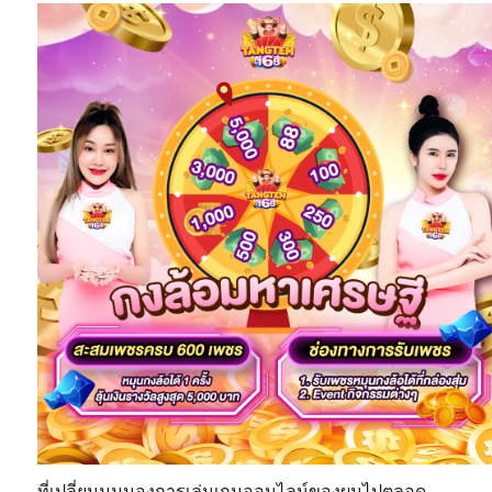
ที่เปลี่ยนมุมมองการเล่นเกมออนไลน์ของผมไปตลอด