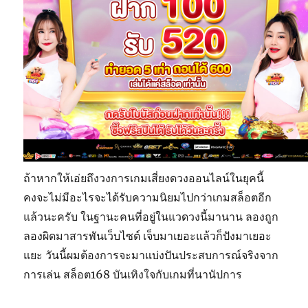
ถ้าหากให้เอ่ยถึงวงการเกมเสี่ยงดวงออนไลน์ในยุคนี้
คงจะไม่มีอะไรจะได้รับความนิยมไปกว่าเกมสล็อตอีก
แล้วนะครับ ในฐานะคนที่อยู่ในแวดวงนี้มานาน ลองถูก
ลองผิดมาสารพันเว็บไซต์ เจ็บมาเยอะแล้วก็ปังมาเยอะ
แยะ วันนี้ผมต้องการจะมาแบ่งปันประสบการณ์จริงจาก
การเล่น สล็อต168 บันเทิงใจกับเกมที่นานัปการ