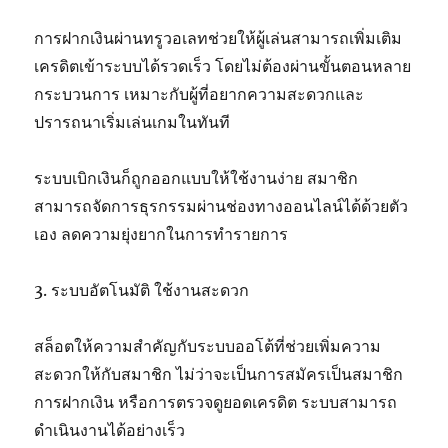
การฝากเงินผ่านทรูวอเลทช่วยให้ผู้เล่นสามารถเพิ่มเติม
เครดิตเข้าระบบได้รวดเร็ว โดยไม่ต้องผ่านขั้นตอนหลาย
กระบวนการ เหมาะกับผู้ที่อยากความสะดวกและ
ปรารถนาเริ่มเล่นเกมในทันที
ระบบเบิกเงินก็ถูกออกแบบให้ใช้งานง่าย สมาชิก
สามารถจัดการธุรกรรมผ่านช่องทางออนไลน์ได้ด้วยตัว
เอง ลดความยุ่งยากในการทำรายการ
3. ระบบอัตโนมัติ ใช้งานสะดวก
สล็อตให้ความสำคัญกับระบบออโต้ที่ช่วยเพิ่มความ
สะดวกให้กับสมาชิก ไม่ว่าจะเป็นการสมัครเป็นสมาชิก
การฝากเงิน หรือการตรวจดูยอดเครดิต ระบบสามารถ
ดำเนินงานได้อย่างเร็ว