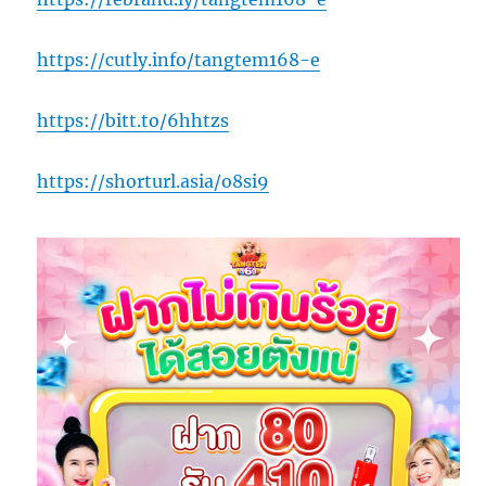
https://cutly.info/tangtem168-e
https://bitt.to/6hhtzs
https://shorturl.asia/o8si9