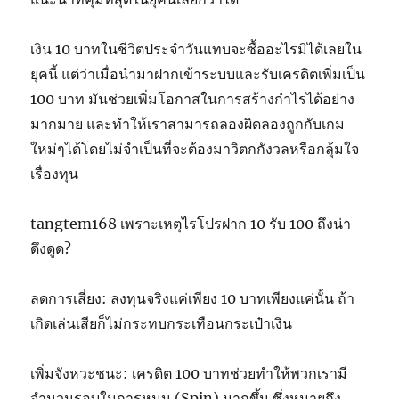
เงิน 10 บาทในชีวิตประจำวันแทบจะซื้ออะไรมิได้เลยใน
ยุคนี้ แต่ว่าเมื่อนำมาฝากเข้าระบบและรับเครดิตเพิ่มเป็น
100 บาท มันช่วยเพิ่มโอกาสในการสร้างกำไรได้อย่าง
มากมาย และทำให้เราสามารถลองผิดลองถูกกับเกม
ใหม่ๆได้โดยไม่จำเป็นที่จะต้องมาวิตกกังวลหรือกลุ้มใจ
เรื่องทุน
tangtem168 เพราะเหตุไรโปรฝาก 10 รับ 100 ถึงน่า
ดึงดูด?
ลดการเสี่ยง: ลงทุนจริงแค่เพียง 10 บาทเพียงแค่นั้น ถ้า
เกิดเล่นเสียก็ไม่กระทบกระเทือนกระเป๋าเงิน
เพิ่มจังหวะชนะ: เครดิต 100 บาทช่วยทำให้พวกเรามี
จำนวนรอบในการหมุน (Spin) มากขึ้น ซึ่งหมายถึง