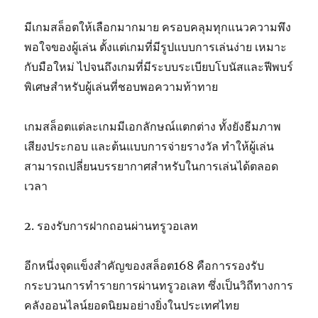
มีเกมสล็อตให้เลือกมากมาย ครอบคลุมทุกแนวความพึง
พอใจของผู้เล่น ตั้งแต่เกมที่มีรูปแบบการเล่นง่าย เหมาะ
กับมือใหม่ ไปจนถึงเกมที่มีระบบระเบียบโบนัสและฟีพบร์
พิเศษสำหรับผู้เล่นที่ชอบพอความท้าทาย
เกมสล็อตแต่ละเกมมีเอกลักษณ์แตกต่าง ทั้งยังธีมภาพ
เสียงประกอบ และต้นแบบการจ่ายรางวัล ทำให้ผู้เล่น
สามารถเปลี่ยนบรรยากาศสำหรับในการเล่นได้ตลอด
เวลา
2. รองรับการฝากถอนผ่านทรูวอเลท
อีกหนึ่งจุดแข็งสำคัญของสล็อต168 คือการรองรับ
กระบวนการทำรายการผ่านทรูวอเลท ซึ่งเป็นวิถีทางการ
คลังออนไลน์ยอดนิยมอย่างยิ่งในประเทศไทย