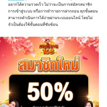
อยากได้ความรวดเร็ว ไม่ว่าจะเป็นการสมัครสมาชิก
การเข้าสู่ระบบ หรือการทำรายการฝากถอน ทุกขั้นตอน
สามารถดำเนินการได้ง่ายผ่านระบบออนไลน์ โดยไม่
จำเป็นต้องใช้ขั้นตอนที่ซับซ้อน