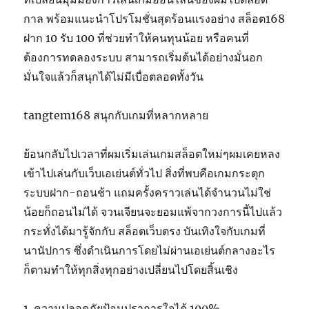
กาล พร้อมแนะนำโปรโมชั่นสุดร้อนแรงอย่าง สล็อต168
ฝาก 10 รับ 100 ที่ช่วยทำให้คนทุนน้อย หรือคนที่
ต้องการทดลองระบบ สามารถเริ่มต้นได้อย่างมั่นอก
มั่นใจแล้วก็สนุกได้ไม่มีเบื่อตลอดทั้งวัน
tangtem168 สนุกกับเกมที่หลากหลาย
ย้อนกลับไปเวลาที่ผมเริ่มเล่นเกมสล็อตใหม่ๆผมเคยหลง
เข้าไปเล่นกับเว็บเอเย่นต์ทั่วไป สิ่งที่พบคือเกมกระตุก
ระบบฝาก-ถอนช้า แถมครั้งคราวเล่นได้จำนวนไม่ใช่
น้อยก็ถอนไม่ได้ จวนเจียนจะยอมแพ้จากวงการนี้ไปแล้ว
กระทั่งได้มารู้จักกับ สล็อตเว็บตรง บันเทิงใจกับเกมที่
นานัปการ ซึ่งดำเนินการโดยไม่ผ่านเอเย่นต์กลางอะไร
ก็ตามทำให้ทุกสิ่งทุกอย่างเปลี่ยนไปโดยสิ้นเชิง
1. ความปลอดภัยป้อมปราการใจได้ 100%