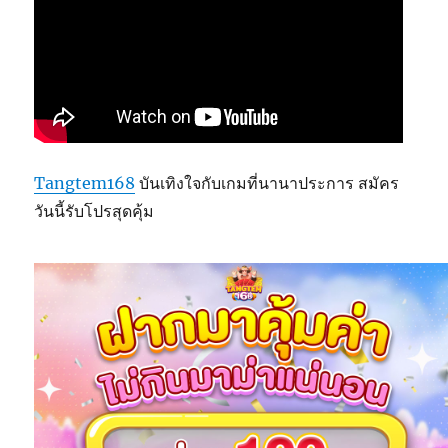
Tangtem168
บันเทิงใจกับเกมที่นานาประการ สมัคร
วันนี้รับโปรสุดคุ้ม