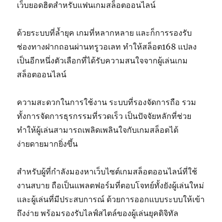
เว็บยอดฮิตสำหรับแฟนเกมสล็อตออนไลน์
ด้วยระบบที่ล้ำยุค เกมที่หลากหลาย และก็การรองรับ
ช่องทางฝากถอนผ่านทรูวอเลท ทำให้สล็อต168 แปลง
เป็นอีกหนึ่งตัวเลือกที่ได้รับความสนใจจากผู้เล่นเกม
สล็อตออนไลน์
ความสะดวกในการใช้งาน ระบบที่รองจัดการถือ รวม
ทั้งการจัดการธุรกรรมที่รวดเร็ว เป็นปัจจัยหลักที่ช่วย
ทำให้ผู้เล่นสามารถเพลิดเพลินใจกับเกมสล็อตได้
ง่ายดายมากยิ่งขึ้น
สำหรับผู้ที่กำลังมองหาเว็บไซต์เกมสล็อตออนไลน์ที่ใช้
งานสบาย ถือเป็นแพลตฟอร์มที่ตอบโจทย์ทั้งยังผู้เล่นใหม่
และผู้เล่นที่มีประสบการณ์ ด้วยการออกแบบระบบให้เข้า
ถึงง่าย พร้อมรองรับไลฟ์สไตล์ของผู้เล่นยุคดิจิทัล