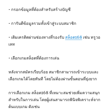
• กรอกข้อมูลที่ต้องสำหรับสร้างบัญชี
• การันตีข้อมูลรวมทั้งเข้าสู่ระบบสมาชิก
• เติมเครดิตผ่านช่องทางที่รองรับ
สล็อต168
เช่น ทรูวอ
เลท
• เลือกเกมสล็อตที่ต้องการเล่น
หลังจากสมัครเรียบร้อย สมาชิกสามารถเข้าระบบและ
เลือกเกมได้โดยทันที โดยไม่ต้องผ่านขั้นตอนที่ยุ่งยาก
การเลือกเกม สล็อต168 ที่เหมาะสมช่วยเพิ่มความสนุก
สำหรับในการเล่น โดยผู้เล่นสามารถพินิจพิเคราะห์จาก
ต้นแบบเกม ดังเช่น