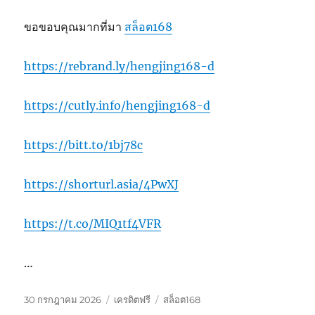
ขอขอบคุณมากที่มา
สล็อต168
https://rebrand.ly/hengjing168-d
https://cutly.info/hengjing168-d
https://bitt.to/1bj78c
https://shorturl.asia/4PwXJ
https://t.co/MIQ1tf4VFR
…
เขียน
หมวด
ป้าย
30 กรกฎาคม 2026
เครดิตฟรี
สล็อต168
เมื่อ
หมู่
กำกับ