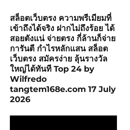
สล็อตเว็บตรง ความพรีเมียมที่
เข้าถึงได้จริง ฝากไม่ถึงร้อย ได้
สอยตังแน่ จ่ายตรง กี่ล้านก็จ่าย
การันตี กำไรหลักแสน สล็อต
เว็บตรง สมัครง่าย ลุ้นรางวัล
ใหญ่ได้ทันที Top 24 by
Wilfredo
tangtem168e.com 17 July
2026