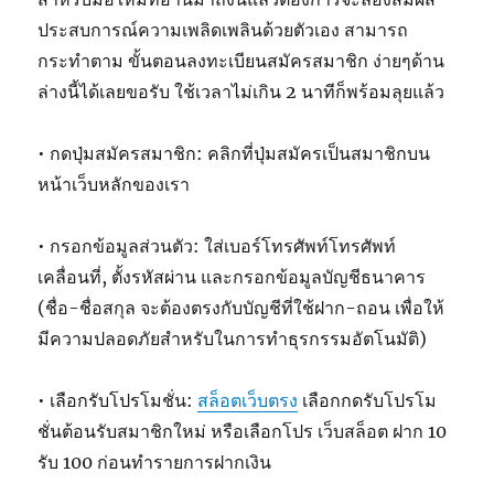
ประสบการณ์ความเพลิดเพลินด้วยตัวเอง สามารถ
กระทำตาม ขั้นตอนลงทะเบียนสมัครสมาชิก ง่ายๆด้าน
ล่างนี้ได้เลยขอรับ ใช้เวลาไม่เกิน 2 นาทีก็พร้อมลุยแล้ว
• กดปุ่มสมัครสมาชิก: คลิกที่ปุ่มสมัครเป็นสมาชิกบน
หน้าเว็บหลักของเรา
• กรอกข้อมูลส่วนตัว: ใส่เบอร์โทรศัพท์โทรศัพท์
เคลื่อนที่, ตั้งรหัสผ่าน และกรอกข้อมูลบัญชีธนาคาร
(ชื่อ-ชื่อสกุล จะต้องตรงกับบัญชีที่ใช้ฝาก-ถอน เพื่อให้
มีความปลอดภัยสำหรับในการทำธุรกรรมอัตโนมัติ)
• เลือกรับโปรโมชั่น:
สล็อตเว็บตรง
เลือกกดรับโปรโม
ชั่นต้อนรับสมาชิกใหม่ หรือเลือกโปร เว็บสล็อต ฝาก 10
รับ 100 ก่อนทำรายการฝากเงิน