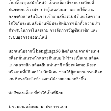
เว็บสล็อตยุคสมัยใหม่จำเป็นจะต้องมีระบบระเบียบที่
สนองตอบเร็ว เพราะว่าผู้เล่นส่วนมากอยากได้ความ
คล่องตัวสำหรับในการเข้าเกมสล็อต168 ก็เลยให้ความ
ใส่ใจกับระบบหลังบ้านที่มีประสิทธิภาพ อีกทั้งความเร็ว
สำหรับในการโหลดเกม การจัดการบัญชีสมาชิก และ
ระบบธุรกรรมออนไลน์
นอกเหนือจากนี้ hengjing168 ยังเก็บเกมจากค่ายเกม
สล็อตชั้นแนวหน้าหลายต้นแบบ ไม่ว่าจะเป็นเกมสล็อต
แนวคลาสสิก สล็อตธีมแฟนตาซี สล็อตแจ็กพอเพียงต
หรือเกมที่มีฟีเจอร์โบนัสพิเศษ ช่วยให้ผู้เล่นสามารถเลือก
เกมที่ตรงกับสไตล์ของตนได้ง่ายดายมากยิ่งขึ้น
ข้อดีของสล็อต ที่ทำให้เป็นที่นิยม
1. รวมเกมสล็อตนานาประการแบบ