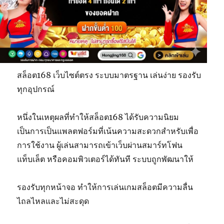
สล็อต168 เว็บไซต์ตรง ระบบมาตรฐาน เล่นง่าย รองรับ
ทุกอุปกรณ์
หนึ่งในเหตุผลที่ทำให้สล็อต168 ได้รับความนิยม
เป็นการเป็นแพลตฟอร์มที่เน้นความสะดวกสำหรับเพื่อ
การใช้งาน ผู้เล่นสามารถเข้าเว็บผ่านสมาร์ทโฟน
แท็บเล็ต หรือคอมพิวเตอร์ได้ทันที ระบบถูกพัฒนาให้
รองรับทุกหน้าจอ ทำให้การเล่นเกมสล็อตมีความลื่น
ไถลไหลและไม่สะดุด