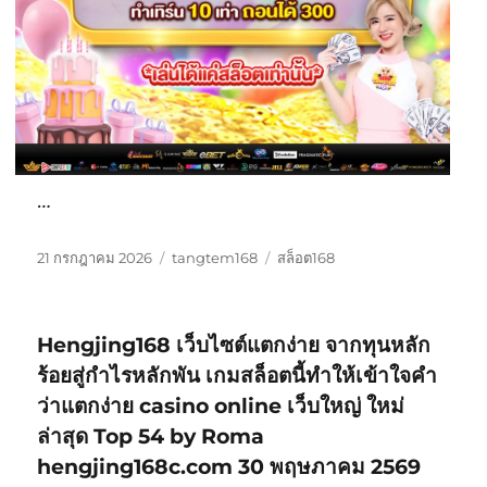
…
เขียน
หมวด
ป้าย
21 กรกฎาคม 2026
tangtem168
สล็อต168
เมื่อ
หมู่
กำกับ
Hengjing168 เว็บไซต์แตกง่าย จากทุนหลัก
ร้อยสู่กำไรหลักพัน เกมสล็อตนี้ทำให้เข้าใจคำ
ว่าแตกง่าย casino online เว็บใหญ่ ใหม่
ล่าสุด Top 54 by Roma
hengjing168c.com 30 พฤษภาคม 2569