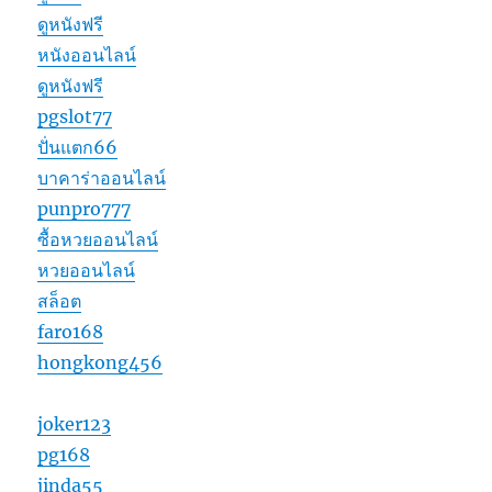
ดูหนังฟรี
หนังออนไลน์
ดูหนังฟรี
pgslot77
ปั่นแตก66
บาคาร่าออนไลน์
punpro777
ซื้อหวยออนไลน์
หวยออนไลน์
สล็อต
faro168
hongkong456
joker123
pg168
jinda55