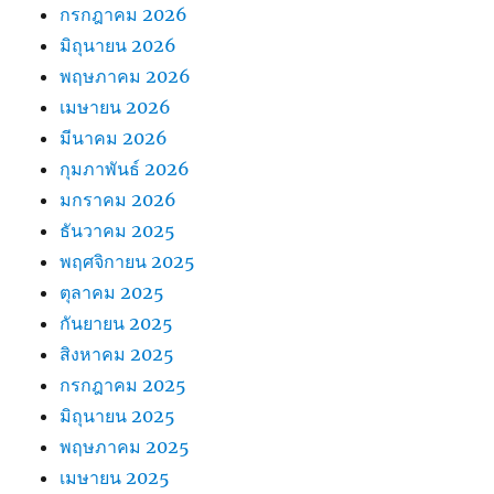
กรกฎาคม 2026
มิถุนายน 2026
พฤษภาคม 2026
เมษายน 2026
มีนาคม 2026
กุมภาพันธ์ 2026
มกราคม 2026
ธันวาคม 2025
พฤศจิกายน 2025
ตุลาคม 2025
กันยายน 2025
สิงหาคม 2025
กรกฎาคม 2025
มิถุนายน 2025
พฤษภาคม 2025
เมษายน 2025