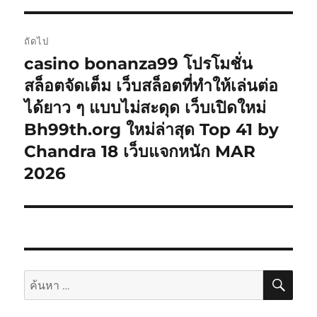
ถัดไป
casino bonanza99 โปรโมชั่น
เรื่อง
ต่อ
สล็อตจัดเต็ม เว็บสล็อตที่ทำให้เล่นต่อ
ไป:
ได้ยาว ๆ แบบไม่สะดุด เว็บเปิดใหม่
Bh99th.org ใหม่ล่าสุด Top 41 by
Chandra 18 เว็บแจกหนัก MAR
2026
ค้นห
ค้นหา: