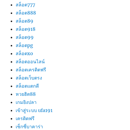
สล็อต777
สล็อต888
สล็อต89
สล็อต918
สล็อต99
สล็อตpg
สล็อตxo
สล็อตออนไลน์
สล็อตเครดิตฟรี
สล็อตเว็บตรง
สล็อตแตกดี
หวยฮิต88
เกมยิงปลา
เข้าสู่ระบบ ufa191
เครดิตฟรี
เซ็กซี่บาคาร่า