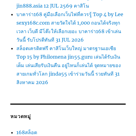
jin888.asia 12 JUL 2569 คาสิโน
บาคาร่า168 คู่มือเลือกเว็บไพ่ที่ควรรู้ Top 4 by Lee
sexy168c.com สายวัดใจได้ 1,000 ถอนได้จริงทุก
เวลา เว็บดี มีโต๊ะให้เลือกเยอะ บาคาร่า168 เข้าเล่น
วันนี้ รับโปรดีทันที 31 JUL 2026
สล็อตเครดิตฟรี คาสิโนเว็บใหญ่ มาตรฐานเอเชีย
Top 15 by Philomena jin55.guru เล่นได้รับเงิน
เต็ม เล่นเสียรับเงินคืน อยู่ไหนก็เล่นได้ จุดหมายของ
สายเกมทั่วโลก jinda55 เข้าร่วมวันนี้ รวยทันที 31
สิงหาคม 2026
หมวดหมู่
168สล็อต