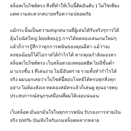
สล็อตเว็บไซต์ตรง สิ่งที่ทำให้เว็บนี้ติดอันดับ 1 ไม่ใช่เพียง
แค่ความสะดวกสบายหรือความปลอดภัย
แม้กระนั้นเป็นความสนุกสนานที่ผู้เล่นได้รับจริงๆการได้
ลุ้นโบนัสใหญ่ london45 การได้ทดลองเล่นเกมใหม่ๆ
แล้วก็การรู้สึกว่าทุกการพนันของคุณมีค่า แม้ว่าจะ
ลงทุนน้อยก็ได้โอกาสได้กำไรได้ หากคุณกำลังมองหา
สล็อตเว็บไซต์ตรง เว็บสล็อตวอเลทยอดฮิต ไม่มีขั้นต่ำ
มาแรงชั้น 1 ที่เล่นง่าย ไม่มีอันตราย รวมทั้งทำกำไรได้
จริง ผมบอกเลยว่าเว็บไซต์นี้ตอบโจทย์ได้ครบทุกสิ่งทุก
อย่าง ไม่ต้องลังเล ทดลองสมัครแล้วก็เล่นดู คุณอาจพบ
ประสบการณ์สนุกๆเสมือนที่ผมได้เจอแน่นอน
เว็บสล็อต มั่นอกมั่นใจในทุกการพนัน รับรองการจ่ายเงิน
จริง 100% บันเทิงใจกับเกมสล็อตหลากหลาย