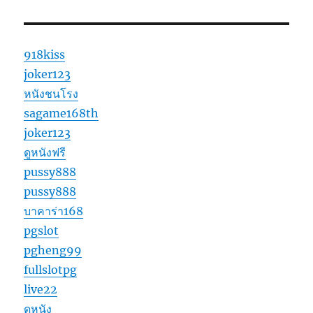
918kiss
joker123
หนังชนโรง
sagame168th
joker123
ดูหนังฟรี
pussy888
pussy888
บาคาร่า168
pgslot
pgheng99
fullslotpg
live22
ดูหนัง