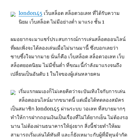
london45
เว็บสล็อต สล็อตวอเลท ที่ได้รับความ
นิยม เว็บสล็อต ไม่มีอย่างต่ำ มาแรง ชั้น 1
ผมอยากจะมาแชร์ประสบการณ์การเล่นสล็อตออนไลน์
ที่ผมเพิ่งจะได้ลองเล่นเมื่อไม่นานมานี้ ซึ่งบอกเลยว่า
ซาบซึ้งใจมากมาย นั่นก็คือ เว็บสล็อต สล็อตวอเลท เว็บ
สล็อตยอดนิยม ไม่มีขั้นต่ำ ที่ขณะนี้กำลังมาแรงจนถึง
เปลี่ยนเป็นอันดับ 1 ในใจของผู้เล่นหลายคน
เริ่มแรกผมเองก็ไม่เคยคิดว่าจะบันเทิงใจกับการเล่น
สล็อตออนไลน์มากขนาดนี้ แต่เมื่อได้ทดลองสมัคร
เป็นสมาชิก london45 ผ่านระบบ วอเลท ที่สบายมากๆ
ทำให้การฝากถอนเงินเป็นเรื่องที่ไม่ได้ยากเย็น ไม่ต้องรอ
นาน ไม่ต้องผ่านธนาคารให้ยุ่งยาก สิ่งนี้ช่วยทำให้ผม
สามารถเริ่มเล่นได้ทันที และก็ยังเหมาะกับผู้ที่มีทุนจำกัด