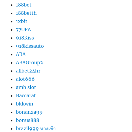
188bet
188betth
1xbit
77UFA
918Kiss
918kissauto
ABA
ABAGroup2
allbet24hr
alot666
amb slot
Baccarat
bkkwin
bonanza99
bonus888
brazil999 ทางเข้า