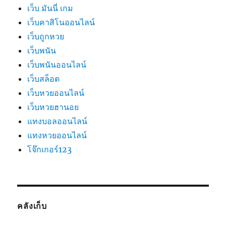
เว็บ มันนี่ เกม
เว็บคาสิโนออนไลน์
เว็บถูกหวย
เว็บพนัน
เว็บพนันออนไลน์
เว็บสล็อต
เว็บหวยออนไลน์
เว็บหวยฮานอย
แทงบอลออนไลน์
แทงหวยออนไลน์
โจ๊กเกอร์123
คลังเก็บ