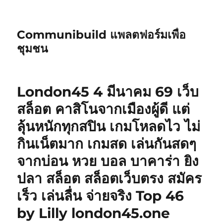
Communibuild แพลตฟอร์มเพื่อ
ชุมชน
London45 4 มีนาคม 69 เว็บ
สล็อต คาสิโนจากเมืองผู้ดี แต่
ลุ้นหนักทุกสปิน เกมโหลดไว ไม่
กินเน็ตมาก เกมสด เล่นกันสดๆ
จากบ่อน หวย บอล บาคาร่า ยิง
ปลา สล็อต สล็อตเว็บตรง สมัคร
เร็ว เล่นลื่น จ่ายจริง Top 46
by Lilly london45.one