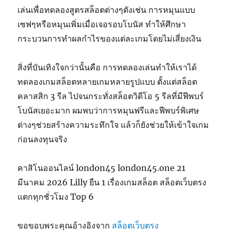
เล่นเพื่อทดลองสูตรสล็อตต่างๆดังเช่น การหมุนแบบ
เซฟๆหรือหมุนเพิ่มเมื่อเจอรอบโบนัส ทำให้ศึกษา
กระบวนการทำผลกำไรของแต่ละเกมโดยไม่เสี่ยงเงิน
สิ่งที่บันเทิงใจกว่านั้นคือ การทดลองเล่นทำให้เราได้
ทดลองเกมสล็อตหลายเกมหลายรูปแบบ ตั้งแต่สล็อต
คลาสสิก 3 รีล ไปจนกระทั่งสล็อตวิดีโอ 5 รีลที่มีฟีพบร์
โบนัสเยอะมาก ผมพบว่าการหมุนฟรีและฟีพบร์พิเศษ
ต่างๆช่วยสร้างความระทึกใจ แล้วก็ยังช่วยให้เข้าใจเกม
ก่อนลงทุนจริง
คาสิโนออนไลน์ london45 london45.one 21
มีนาคม 2026 Lilly ยืน 1 เรื่องเกมสล็อต สล็อตเว็บตรง
แตกทุกชั่วโมง Top 6
ขอขอบพระคุณอ้างอิงจาก
สล็อตเว็บตรง