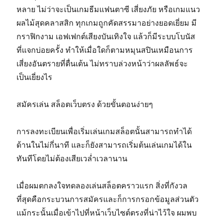
หลาย ไม่ว่าจะเป็นเกมธีมแฟนตาซี เสี่ยงภัย หรือเกมแนว
ผลไม้สุดคลาสสิก ทุกเกมถูกคัดสรรมาอย่างยอดเยี่ยม มี
กราฟิกงาม เอฟเฟกต์เสียงบันเทิงใจ แล้วก็มีระบบโบนัส
ที่แจกบ่อยครั้ง ทำให้เมื่อใดก็ตามหมุนสปินเหมือนการ
เสี่ยงอันตรายที่ตื่นเต้น ไม่ทราบล่วงหน้าว่าผลลัพธ์จะ
เป็นเยี่ยงไร
สมัครเล่น สล็อตเว็บตรง ด้วยขั้นตอนง่ายๆ
การลงทะเบียนเพื่อเริ่มเล่นเกมสล็อตนั้นสามารถทำได้
ด้านในไม่กี่นาที และก็ยังสามารถเริ่มต้นเล่นเกมได้ใน
ทันทีโดยไม่ต้องเสียเวล่ำเวลานาน
เมื่อผมตกลงใจทดลองเล่นสล็อตคราวแรก สิ่งที่กังวล
ที่สุดคือกระบวนการสมัครและก็การกรอกข้อมูลส่วนตัว
แม้กระนั้นเมื่อเข้าไปที่หน้าเว็บไซต์ตรงที่น่าไว้ใจ ผมพบ