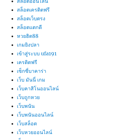
สล็อตออนไลน์
สล็อตเครดิตฟรี
สล็อตเว็บตรง
สล็อตแตกดี
หวยฮิต88
เกมยิงปลา
เข้าสู่ระบบ ufa191
เครดิตฟรี
เซ็กซี่บาคาร่า
เว็บ มันนี่ เกม
เว็บคาสิโนออนไลน์
เว็บถูกหวย
เว็บพนัน
เว็บพนันออนไลน์
เว็บสล็อต
เว็บหวยออนไลน์