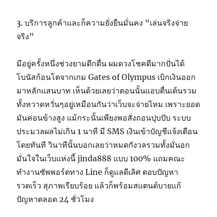
3. บริการลูกค้าและก็ความยั่งยืนมั่นคง “เล่นจริงจ่าย
จริง”
มีอยู่ครั้งหนึ่งช่วงยามดึกดื่น ผมดวงโชคดีมากปั่นได้
โบนัสก้อนโตจากเกม Gates of Olympus เบิกเงินออก
มาหลักแสนบาท เห็นด้วยเลยว่าตอนนั้นแอบตื่นเต้นรวม
ทั้งหวาดหวั่นๆอยู่เหมือนกันว่าเว็บจะจ่ายไหม เพราะยอด
มันค่อนข้างสูง แม้กระนั้นเพียงพอสั่งถอนปุบปับ ระบบ
ประมวลผลไม่เกิน 1 นาที มี SMS เงินเข้าบัญชีแจ้งเตือน
โดยทันที วินาทีนั้นบอกเลยว่าหมดกังวลรวมทั้งมั่นอก
มั่นใจในเว็บแห่งนี้ jinda888 แบบ 100% แถมคณะ
ทำงานซัพพอร์ตทาง Line ก็ดูแลดีเลิศ ตอบปัญหา
รวดเร็ว สุภาพเรียบร้อย แล้วก็พร้อมสแตนด์บายแก้
ปัญหาตลอด 24 ชั่วโมง