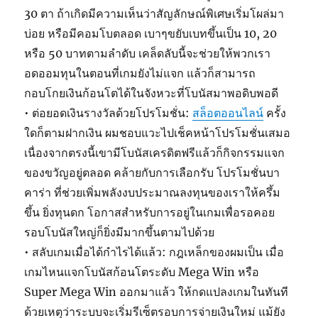
30 ตา ถ้าเกิดมีความเห็นว่าสัญลักษณ์พิเศษเริ่มโผล่มา
บ่อย หรือมีคอมโบตลอด เบาๆขยับเบทขึ้นเป็น 10, 20
หรือ 50 บาทตามลำดับ เคล็ดลับนี้จะช่วยให้พวกเรา
อดออมทุนในตอนที่เกมยังไม่แจก แล้วก็สามารถ
กอบโกยเงินก้อนโตได้ในจังหวะที่โบนัสมาพอดิบพอดี
• ต่อยอดเงินรางวัลด้วยโปรโมชั่น:
สล็อตออนไลน์
ครั้ง
ใดก็ตามฝากเงิน ผมชอบแวะไปเช็คหน้าโปรโมชั่นเสมอ
เนื่องจากตรงนี้เขามีโบนัสเครดิตฟรีแล้วก็กิจกรรมแจก
ของขวัญอยู่ตลอด คล้ายกับการเลือกรับ โปรโมชั่นบา
คาร่า ที่ช่วยเพิ่มพลังงบประมาณลงทุนของเราให้ครึ้ม
ขึ้น ยิ่งทุนดก โอกาสสำหรับการอยู่ในเกมเพื่อรอคอย
รอบโบนัสใหญ่ก็ยิ่งมีมากขึ้นตามไปด้วย
• สลับเกมเมื่อได้กำไรได้แล้ว: กฎเหล็กของผมเป็น เมื่อ
เกมไหนแจกโบนัสก้อนโตระดับ Mega Win หรือ
Super Mega Win ออกมาแล้ว ให้กดแปลงเกมในทันที
ด้วยเหตุว่าระบบจะเริ่มรีเซ็ตรอบการจ่ายเงินใหม่ แม้ยัง