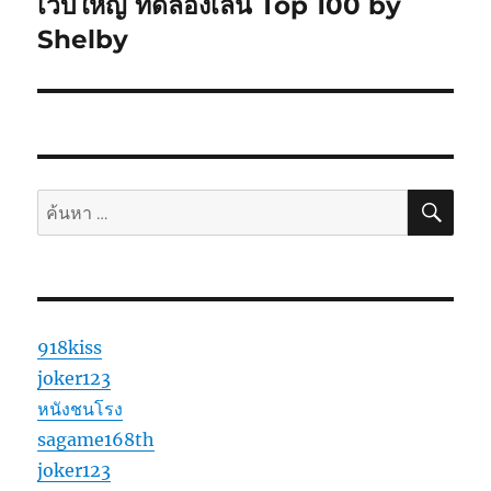
เว็บใหญ่ ทดลองเล่น Top 100 by
Shelby
ค้นห
ค้นหา:
918kiss
joker123
หนังชนโรง
sagame168th
joker123