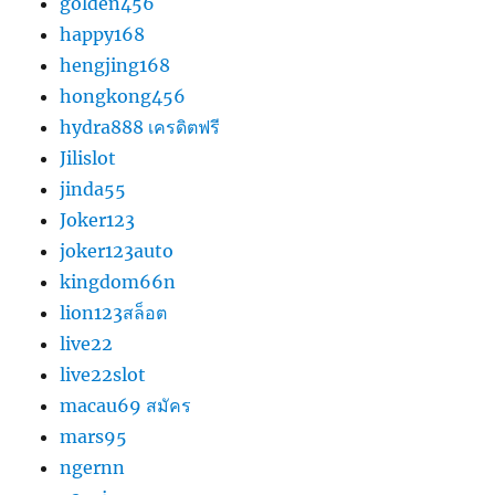
golden456
happy168
hengjing168
hongkong456
hydra888 เครดิตฟรี
Jilislot
jinda55
Joker123
joker123auto
kingdom66n
lion123สล็อต
live22
live22slot
macau69 สมัคร
mars95
ngernn