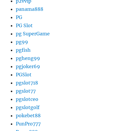
p2vvip
panama888
PG
PG Slot
pg SuperGame
pg99
pgfish
pgheng99
pgjoker69
PGSlot
pgslot718
pgslot77
pgslotceo
pgslotgolf
pokebet88
PunPro777