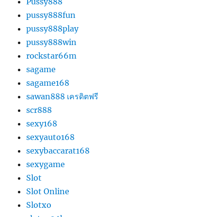
Pussy888
pussy888fun
pussy888play
pussy888win
rockstar66m
sagame
sagame168
sawan888 เครดิตฟรี
scr888
sexy168
sexyauto168
sexybaccarat168
sexygame
Slot
Slot Online
Slotxo