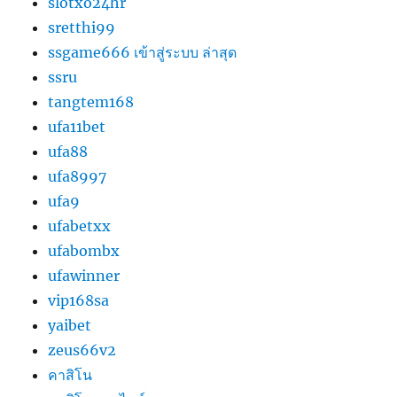
slotxo24hr
sretthi99
ssgame666 เข้าสู่ระบบ ล่าสุด
ssru
tangtem168
ufa11bet
ufa88
ufa8997
ufa9
ufabetxx
ufabombx
ufawinner
vip168sa
yaibet
zeus66v2
คาสิโน