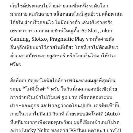
เว็บไซต์ประกอบไปด้วยค่ายเกมชั้นหนึ่งระดับโลก
มากมาย สมกับฉายา สล็อตออนไลน์ ศูนย์รวมสล็อต เล่น
ได้จริง ฝากเร็วถอนไว ไม่มีอย่างต่ำ เล่นจริงจ่ายจริง
เพราะเขารวมเอาค่ายยักษ์ใหญ่ทั้ง PG Slot, Joker
Gaming, Slotxo, Pragmatic Play รวมทั้งค่ายดัง
อื่นๆอีกเพียบมาไว้ภายในที่เดียว โดยที่เราไม่ต้องเสียเว
ล่ำเวลาสมัครหลายยูสเซอร์ หรือโยกเงินไปมาให้ปวด
ศรีษะ
สิ่งที่ตอบปัญหาไลฟ์สไตล์การพนันของผมสูงที่สุดเป็น
ระบบ “ไม่มีขั้นต่ำ” ครับ ในวันนั้นผมลองหยั่งเชิงด้วย
การฝากเงินเข้าไปเริ่มแค่ 50 บาท เพื่อทดลองระบบ
ฝาก-ถอนดูกร ผลปรากฏว่ากดโอนปุบปับ เครดิตเข้าปั๊บ
ภายในเวลาไม่ถึง 10 วินาที ด้วยระบบอัตโนมัติ (Auto)
ที่เสถียรมากๆเพียงพอทุนพร้อม ผมก็เลือกเข้าเกมโปรด
อย่าง Lucky Neko ของค่าย PG ปั่นเบทตาละ 1 บาทไป