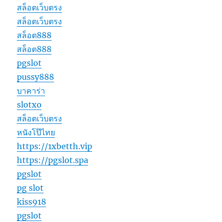
สล็อตเว็บตรง
สล็อตเว็บตรง
สล็อต888
สล็อต888
pgslot
pussy888
บาคาร่า
slotxo
สล็อตเว็บตรง
หนังโป๊ไทย
https://1xbetth.vip
https://pgslot.spa
pgslot
pg slot
kiss918
pgslot