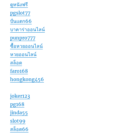
ดูหนังฟรี
pgslot77
ปั่นแตก66
บาคาร่าออนไลน์
punpro777
ซื้อหวยออนไลน์
หวยออนไลน์
สล็อต
faro168
hongkong456
joker123
pg168
jinda55
slot99
สล็อต66