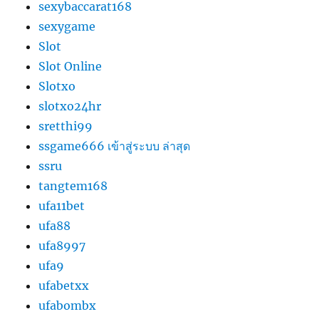
sexybaccarat168
sexygame
Slot
Slot Online
Slotxo
slotxo24hr
sretthi99
ssgame666 เข้าสู่ระบบ ล่าสุด
ssru
tangtem168
ufa11bet
ufa88
ufa8997
ufa9
ufabetxx
ufabombx