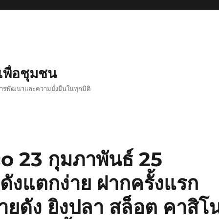
ื่อชุมชน
ารพัฒนาและความยั่งยืนในทุกมิติ
o 23 กุมภาพันธ์ 25
ดังแตกง่าย ฝากครั้งแรก
ายดัง ยิงปลา สล็อต คาสิโ