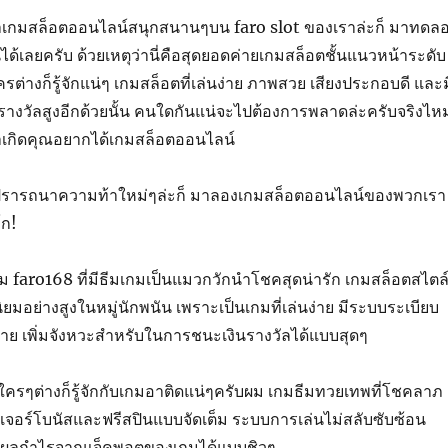
เกมสล็อตออนไลน์สนุกสนานๆบน faro slot ของเราล่ะก็ มาทดล
ได้เลยครับ ด้วยเหตุว่านี่คือสุดยอดค่ายเกมสล็อตชั้นแนวหน้าระดับ
ครต่างก็รู้จักแน่ๆ เกมสล็อตที่เล่นง่าย ภาพสวย เสียงประกอบดี และม
างวัลสูงอีกด้วยนั้น คนใดกันแน่จะไปต้องการพลาดล่ะครับจริงไห
ถ้าเกิดคุณอยากได้เกมสล็อตออนไลน์
็ปรารถนาความท้าใหม่ๆล่ะก็ มาลองเกมสล็อตออนไลน์ของพวกเรา
โก!
 faro168 ที่มีธีมเกมเป็นแมวกวักนำโชคสุดน่ารัก เกมสล็อตสไตล
มนิยมอย่างสูงในหมู่นักพนัน เพราะเป็นเกมที่เล่นง่าย มีระบบระเบียบ
ด้ง่าย เพิ่มจังหวะสำหรับในการชนะเงินรางวัลได้แบบสุดๆ
ครๆต่างก็รู้จักกับเกมอาติดแน่ๆครับผม เกมธีมทวยเทพที่โชคลาภ
ีเจอร์โบนัสและฟรีสปินแบบจัดเต็ม ระบบการเล่นไม่สลับซับซ้อน
้างผลกำไรจากแจ็คพอตของเกมได้แบบชิวๆ