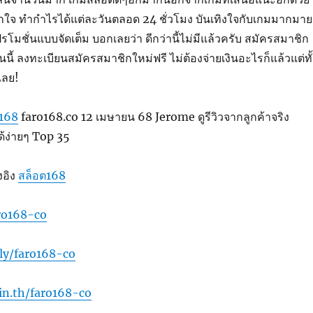
ถูกใจ ทำกำไรได้แต่ละวันตลอด 24 ชั่วโมง บันเทิงใจกับเกมมากมาย
โมชั่นแบบจัดเต็ม บอกเลยว่า ดีกว่านี้ไม่มีแล้วครับ สมัครสมาชิก
ันนี้ ลงทะเบียนสมัครสมาชิกใหม่ฟรี ไม่ต้องจ่ายเงินอะไรก็แล้วแต่ทั้
เลย!
ต168
faro168.co 12 เมษายน 68 Jerome ดูรีวิวจากลูกค้าจริง
้ง่ายๆ Top 35
อิง
สล็อต168
aro168-co
.ly/faro168-co
in.th/faro168-co