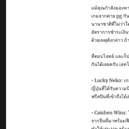
แม้คุณกำลังมองหา
เกมจากค่าย pg กัน
นานาชาติที่ไม่ว่าใ
อัตราการชำระเงินร
ด้วยเหตุดังกล่าว 
ที่ตอบโจทย์ และก
กันได้เลยครับ เลท
• Lucky Neko: เกม
ญี่ปุ่นที่ได้รับควา
ฟรีสปินที่เข้าถึงไ
• Caishen Wins: ใ
จากจีนที่มาพร้อมฟ
ทำให้เล่นง่าย สร