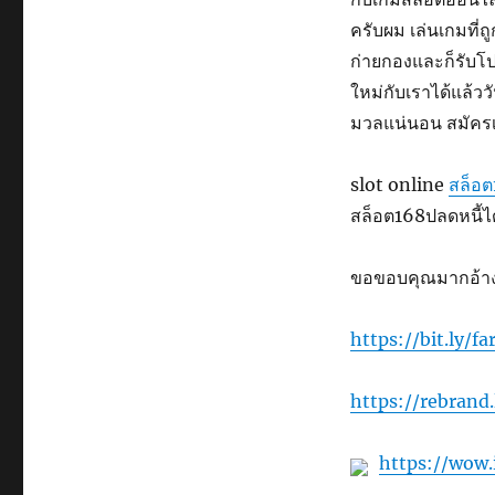
ครับผม เล่นเกมที่
ก่ายกองและก็รับโปร
ใหม่กับเราได้แล้วว
มวลแน่นอน สมัคร
slot online
สล็อ
สล็อต168ปลดหนี้ได
ขอขอบคุณมากอ้าง
https://bit.ly/f
https://rebrand
https://wow.