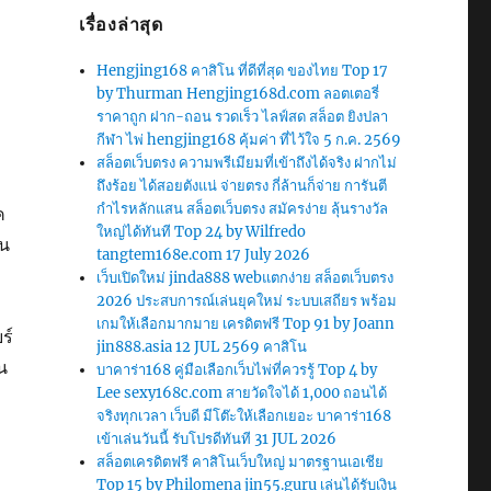
เรื่องล่าสุด
Hengjing168 คาสิโน ที่ดีที่สุด ของไทย Top 17
by Thurman Hengjing168d.com ลอตเตอรี่
ราคาถูก ฝาก-ถอน รวดเร็ว ไลฟ์สด สล็อต ยิงปลา
กีฬา ไพ่ hengjing168 คุ้มค่า ที่ไว้ใจ 5 ก.ค. 2569
สล็อตเว็บตรง ความพรีเมียมที่เข้าถึงได้จริง ฝากไม่
ถึงร้อย ได้สอยตังแน่ จ่ายตรง กี่ล้านก็จ่าย การันตี
กำไรหลักแสน สล็อตเว็บตรง สมัครง่าย ลุ้นรางวัล
ค
ใหญ่ได้ทันที Top 24 by Wilfredo
ุน
tangtem168e.com 17 July 2026
เว็บเปิดใหม่ jinda888 webแตกง่าย สล็อตเว็บตรง
2026 ประสบการณ์เล่นยุคใหม่ ระบบเสถียร พร้อม
เกมให้เลือกมากมาย เครดิตฟรี Top 91 by Joann
ร์
jin888.asia 12 JUL 2569 คาสิโน
น
บาคาร่า168 คู่มือเลือกเว็บไพ่ที่ควรรู้ Top 4 by
Lee sexy168c.com สายวัดใจได้ 1,000 ถอนได้
จริงทุกเวลา เว็บดี มีโต๊ะให้เลือกเยอะ บาคาร่า168
เข้าเล่นวันนี้ รับโปรดีทันที 31 JUL 2026
สล็อตเครดิตฟรี คาสิโนเว็บใหญ่ มาตรฐานเอเชีย
Top 15 by Philomena jin55.guru เล่นได้รับเงิน