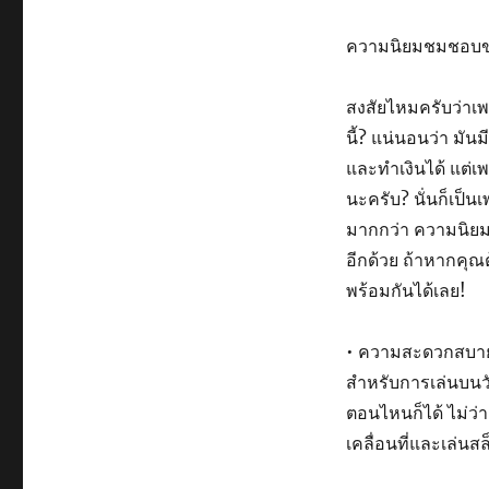
ความนิยมชมชอบของ
สงสัยไหมครับว่าเพ
นี้? แน่นอนว่า มั
และทำเงินได้ แต่เ
นะครับ? นั่นก็เป็
มากกว่า ความนิยมช
อีกด้วย ถ้าหากคุ
พร้อมกันได้เลย!
• ความสะดวกสบา
สำหรับการเล่นบนวั
ตอนไหนก็ได้ ไม่ว่
เคลื่อนที่และเล่