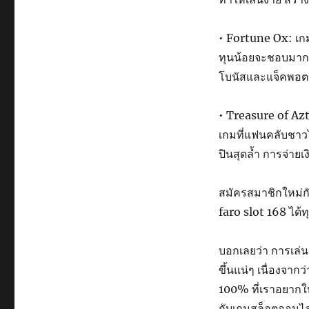
• Fortune Ox: เกม
ทุนน้อยจะชอบมากมา
โบนัสและแจ็คพอตขอ
• Treasure of Azte
เกมที่แฟนคลับชาวไ
ปินสุดล้ำ การจ่ายเ
สมัครสมาชิกใหม่กั
faro slot 168 ได้ท
บอกเลยว่า การเล่น
ขึ้นแน่ๆ เนื่องจากว
100% ที่เราอยากใ
กับเกมสล็อตออนไ