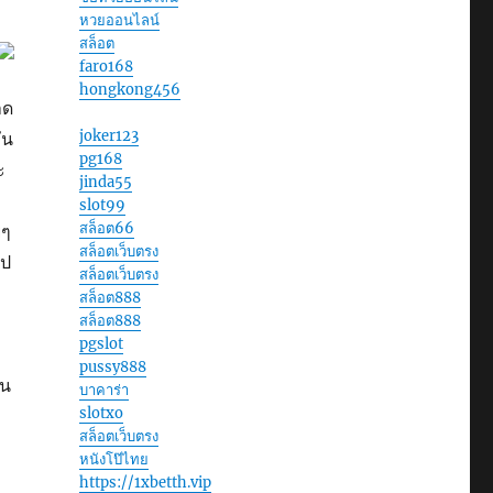
หวยออนไลน์
สล็อต
faro168
hongkong456
าด
joker123
ัน
pg168
ะ
jinda55
slot99
สล็อต66
ยๆ
สล็อตเว็บตรง
ไป
สล็อตเว็บตรง
สล็อต888
สล็อต888
pgslot
pussy888
่น
บาคาร่า
slotxo
สล็อตเว็บตรง
หนังโป๊ไทย
https://1xbetth.vip