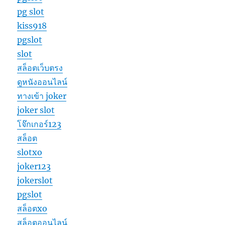
pg slot
kiss918
pgslot
slot
สล็อตเว็บตรง
ดูหนังออนไลน์
ทางเข้า joker
joker slot
โจ๊กเกอร์123
สล็อต
slotxo
joker123
jokerslot
pgslot
สล็อตxo
สล็อตออนไลน์