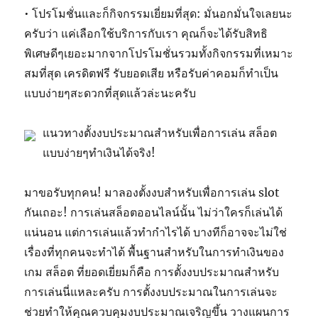
• โปรโมชั่นและก็กิจกรรมเยี่ยมที่สุด: มั่นอกมั่นใจเลยนะ
ครับว่า แค่เลือกใช้บริการกับเรา คุณก็จะได้รับสิทธิ
พิเศษดีๆเยอะมากจากโปรโมชั่นรวมทั้งกิจกรรมที่เหมาะ
สมที่สุด เครดิตฟรี รับยอดเสีย หรือรับค่าคอมก็ทำเป็น
แบบง่ายๆสะดวกที่สุดแล้วล่ะนะครับ
แนวทางตั้งงบประมาณสำหรับเพื่อการเล่น สล็อต
แบบง่ายๆทำเงินได้จริง!
มาขอรับทุกคน! มาลองตั้งงบสำหรับเพื่อการเล่น slot
กันเถอะ! การเล่นสล็อตออนไลน์นั้น ไม่ว่าใครก็เล่นได้
แน่นอน แต่การเล่นแล้วทำกำไรได้ บางทีก็อาจจะไม่ใช่
เรื่องที่ทุกคนจะทำได้ พื้นฐานสำหรับในการทำเงินของ
เกม สล็อต ที่ยอดเยี่ยมก็คือ การตั้งงบประมาณสำหรับ
การเล่นนี่แหละครับ การตั้งงบประมาณในการเล่นจะ
ช่วยทำให้คุณควบคุมงบประมาณเจริญขึ้น วางแผนการ