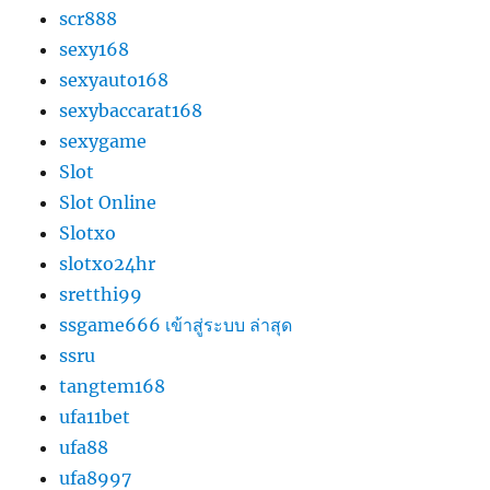
scr888
sexy168
sexyauto168
sexybaccarat168
sexygame
Slot
Slot Online
Slotxo
slotxo24hr
sretthi99
ssgame666 เข้าสู่ระบบ ล่าสุด
ssru
tangtem168
ufa11bet
ufa88
ufa8997