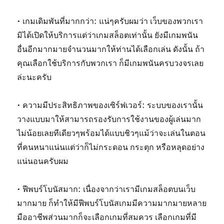
• เกมเดิมพันที่มากกว่า: แน่ๆครับผมว่า เว็บของพวกเรา
มิได้เปิดให้บริการแต่ว่าเกมสล็อตเท่านั้น ยังมีเกมพนัน
อื่นอีกมากมายจำนวนมากให้ท่านได้เลือกเล่น ดังนั้น ถ้า
คุณเลือกใช้บริการกับพวกเรา ก็มีเกมพนันครบวงจรเลย
ล่ะนะครับ
• ความมีประสิทธิภาพของเซิร์ฟเวอร์: ระบบของเรานั้น
วางแบบมาให้สามารถรองรับการใช้งานของผู้เล่นมาก
ไม่น้อยเลยทีเดียวๆพร้อมได้แบบชิวๆแม้ว่าจะเล่นในตอน
ที่คนหนาแน่นแต่ว่าก็ไม่กระดอน กระตุก หรือหลุดอย่าง
แน่นอนครับผม
• ฟีพบร์โบนัสมาก: เนื่องจากว่าเรามีเกมสล็อตบนเว็บ
มากมาย ก็ทำให้มีฟีพบร์โบนัสเกมมีความมากมายหลาย
มืออาชีพส่วนมากก็จะเลือกเกมที่สมควร เลือกเกมที่มี