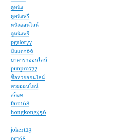
ดูหนัง
ดูหนังฟรี
หนังออนไลน์
ดูหนังฟรี
pgslot77
ปั่นแตก66
บาคาร่าออนไลน์
punpro777
ซื้อหวยออนไลน์
หวยออนไลน์
สล็อต
faro168
hongkong456
joker123
pg168