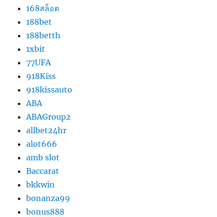
168สล็อต
188bet
188betth
1xbit
77UFA
918Kiss
918kissauto
ABA
ABAGroup2
allbet24hr
alot666
amb slot
Baccarat
bkkwin
bonanza99
bonus888