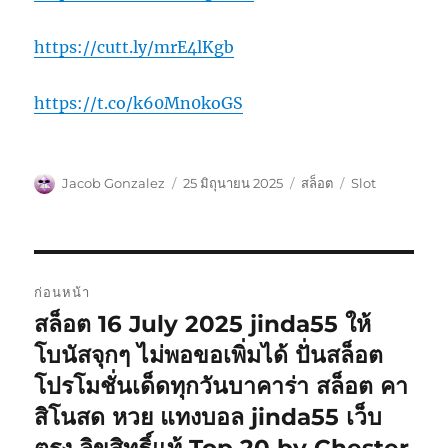
https://cutt.ly/mrE4lKgb
https://t.co/k60Mn0koGS
ผู้
เขียน
หมวด
ป้าย
Jacob Gonzalez
25 มิถุนายน 2025
สล็อต
Slot
เขียน
เมื่อ
หมู่
กำกับ
แนะแนว
ก่อนหน้า
เรื่อง
สล็อต 16 July 2025 jinda55 ให้
เรื่อง
ก่อน
โบนัสจุกๆ ไม่พอขอเพิ่มได้ ปั่นสล็อต
หน้า:
โปรโมชั่นเด็ดทุกวันบาคาร่า สล็อต คา
สิโนสด หวย แทงบอล jinda55 เว็บ