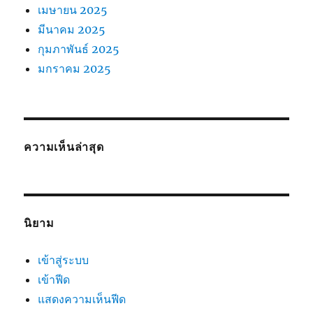
เมษายน 2025
มีนาคม 2025
กุมภาพันธ์ 2025
มกราคม 2025
ความเห็นล่าสุด
นิยาม
เข้าสู่ระบบ
เข้าฟีด
แสดงความเห็นฟีด