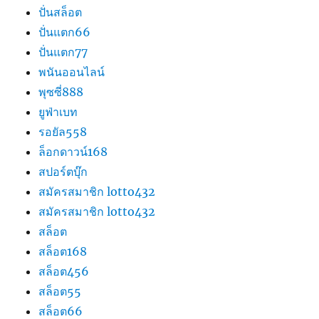
ปั่นสล็อต
ปั่นแตก66
ปั่นแตก77
พนันออนไลน์
พุซซี่888
ยูฟ่าเบท
รอยัล558
ล็อกดาวน์168
สปอร์ตบุ๊ก
สมัครสมาชิก lotto432
สมัครสมาชิก lotto432
สล็อต
สล็อต168
สล็อต456
สล็อต55
สล็อต66