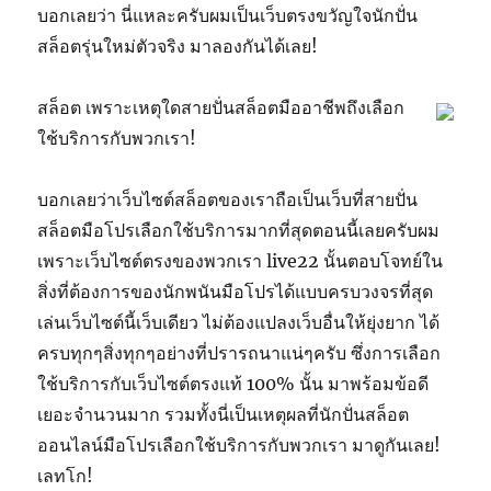
บอกเลยว่า นี่แหละครับผมเป็นเว็บตรงขวัญใจนักปั่น
สล็อตรุ่นใหม่ตัวจริง มาลองกันได้เลย!
สล็อต เพราะเหตุใดสายปั่นสล็อตมืออาชีพถึงเลือก
ใช้บริการกับพวกเรา!
บอกเลยว่าเว็บไซต์สล็อตของเราถือเป็นเว็บที่สายปั่น
สล็อตมือโปรเลือกใช้บริการมากที่สุดตอนนี้เลยครับผม
เพราะเว็บไซต์ตรงของพวกเรา live22 นั้นตอบโจทย์ใน
สิ่งที่ต้องการของนักพนันมือโปรได้แบบครบวงจรที่สุด
เล่นเว็บไซต์นี้เว็บเดียว ไม่ต้องแปลงเว็บอื่นให้ยุ่งยาก ได้
ครบทุกๆสิ่งทุกๆอย่างที่ปรารถนาแน่ๆครับ ซึ่งการเลือก
ใช้บริการกับเว็บไซต์ตรงแท้ 100% นั้น มาพร้อมข้อดี
เยอะจำนวนมาก รวมทั้งนี่เป็นเหตุผลที่นักปั่นสล็อต
ออนไลน์มือโปรเลือกใช้บริการกับพวกเรา มาดูกันเลย!
เลทโก!