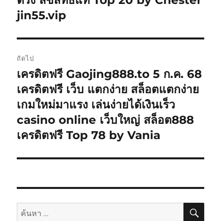
ตรง ลิขสิทธิ์แท้ Top 20 by Chester
jin55.vip
ถัดไป
เครดิตฟรี Gaojing888.to 5 ก.ค. 68
เรื่อง
ต่อ
เครดิตฟรี เว็บ แตกง่าย สล็อตแตกง่าย
ไป:
เกมใหม่มาแรง เล่นง่ายได้เงินเร็ว
casino online เว็บใหญ่ สล็อต888
เครดิตฟรี Top 78 by Vania
ค้นห
ค้นหา: