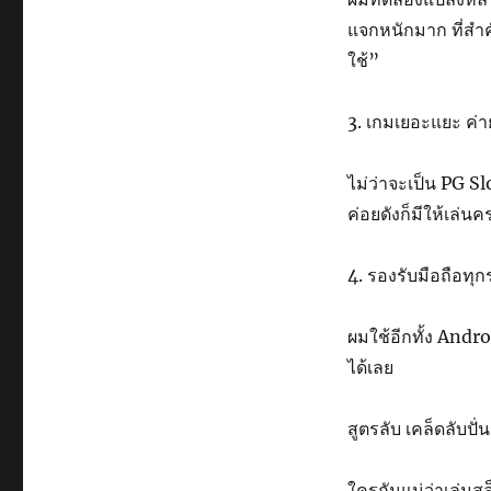
แจกหนักมาก ที่สำคั
ใช้”
3. เกมเยอะแยะ ค่า
ไม่ว่าจะเป็น PG Sl
ค่อยดังก็มีให้เล่นค
4. รองรับมือถือทุ
ผมใช้อีกทั้ง Andro
ได้เลย
สูตรลับ เคล็ดลับปั่
ใครกันแน่ว่าเล่นส