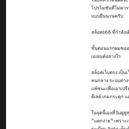
โปรโมชันที่ไม่คว
แบบยืนนานครับ
สล็อต168 ที่กำลัง
ขั้นตอนแรกผมขออธิ
เอเย่นต์อย่างไร
สล็อตเว็บตรง เป็นเ
คนกลาง ระบบต่างๆ
แพ้ชนะเพื่อเอาเปรีย
ดีเลย์ เกมกระตุก แล
ในจุดนี้เองที่ hap
“แตกง่าย” เพราะเหต
ระเบียบ Auto เต็