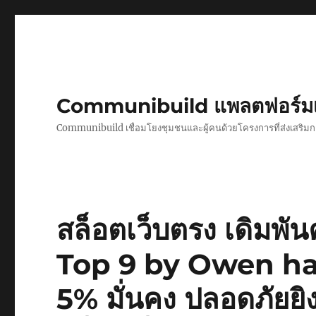
Communibuild แพลตฟอร์มเพ
Communibuild เชื่อมโยงชุมชนและผู้คนด้วยโครงการที่ส่งเสริมก
สล็อตเว็บตรง เดิมพัน
Top 9 by Owen happ
5% มั่นคง ปลอดภัยยิ