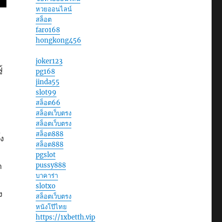
หวยออนไลน์
สล็อต
faro168
hongkong456
joker123
้
pg168
jinda55
slot99
สล็อต66
สล็อตเว็บตรง
สล็อตเว็บตรง
สล็อต888
้ง
สล็อต888
ง
pgslot
า
pussy888
บาคาร่า
slotxo
ง
สล็อตเว็บตรง
หนังโป๊ไทย
https://1xbetth.vip