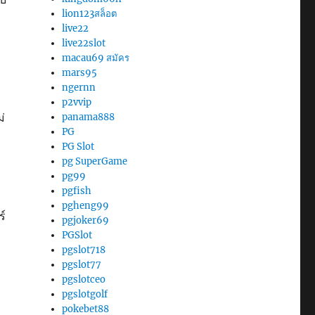
lion123สล็อต
live22
live22slot
macau69 สมัคร
mars95
ngernn
p2vvip
่
panama888
PG
PG Slot
pg SuperGame
pg99
pgfish
pgheng99
ร์
pgjoker69
PGSlot
pgslot718
pgslot77
pgslotceo
pgslotgolf
pokebet88