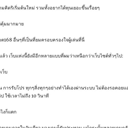
วามคิดริเริ่มต้นใหม่ รวมทั้งอยากได้ทุนเยอะขึ้นเรื่อยๆ
แต่คุ้มมากมาย
ต168 อื่นๆที่เป็นที่ยมครอบครองใจผู้เล่นที่นี่
รแล้ว เว็บแห่งนี้ยังมีอีกหลายแบบที่ผมว่าเหนือกว่าเว็บไซต์ทั่วๆไป:
เว็บ
 การรับโปร ทุกๆสิ่งทุกๆอย่างทำได้เองผ่านระบบ ไม่ต้องรอคอยแ
ป ใช้เวลาไม่ถึง 10 วินาที
ังไงก็แตก
เกมภายในวันเดียว บางเกมก็รับประทาน แม้กระนั้นหลายเกมกล