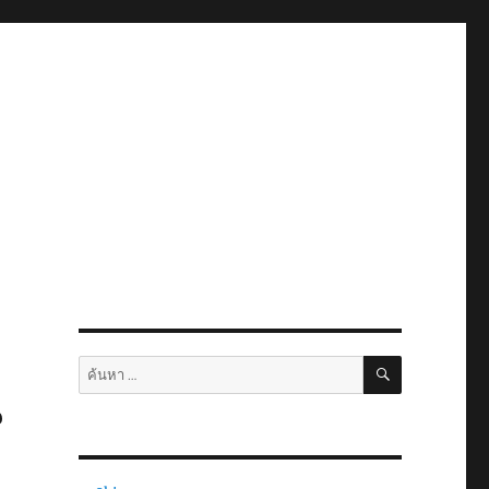
ค้นหา
ค้นหา:
น