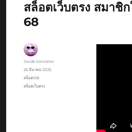
สล็อตเว็บตรง สมาชิก
68
ผู้
Jacob Gonzalez
เขียน
เขียน
26 มีนาคม 2025
เมื่อ
หมวด
สล็อต168
หมู่
ป้าย
สล็อตเว็บตรง
กำกับ