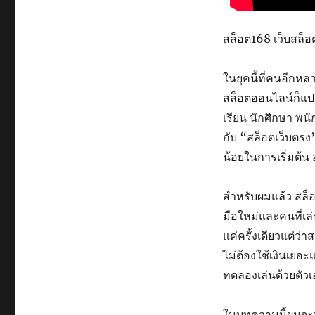
สล็อต168 เว็บสล็อต
ในยุคนี้ที่คนอีก
สล็อตออนไลน์ก็แปลง
เรียน นักศึกษา พน
กับ “สล็อตเว็บตรง”
น้อยในการเริ่มต้น 
สำหรับผมแล้ว สล็อต
มือใหม่และคนที่เล่
แค่ครั้งเดียวแต่ว่
ไม่ต้องใช้เงินเยอ
ทดลองเล่นด้วยตัวเอ
ในบทความนี้ผมจะพาไ