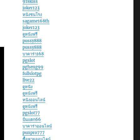
918kiss
joker123
หนังชนโรง
sagame168th
joker123
ดูหนังฟรี
pussy888
pussy888
บาคาร่า168
pgslot
pgheng99
fullslotpg
live22
ดูหนัง
ดูหนังฟรี
หนังออนไลน์
ดูหนังฟรี
pgslot77
ปั่นแตก66
บาคาร่าออนไลน์
punpro777
ซื้อหวยออนไลน์